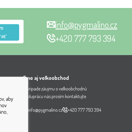
info@pygmalino.cz
m
rať
+420 777 793 394
Sme aj veľkoobchod
V prípade záujmu o veľkoobchodnú
spoluprácu nás prosím kontaktujte.
ov, aby
nenia
jmov
čiek
info@pygmalino.cz
+420 777 793 394
Áno,
ok