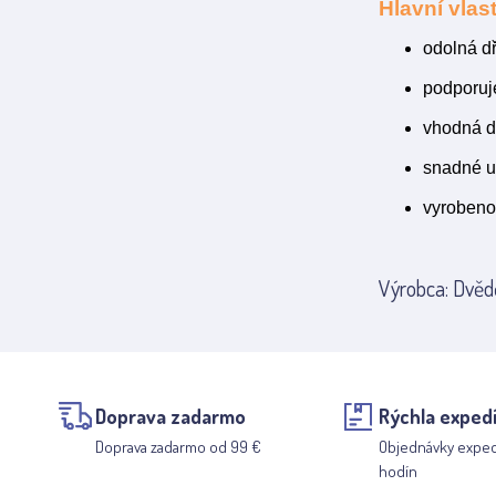
Hlavní vlast
odolná d
podporuj
vhodná d
snadné u
vyrobeno
Výrobca: Dvědě
Doprava zadarmo
Rýchla expedí
Doprava zadarmo od 99 €
Objednávky expe
hodín