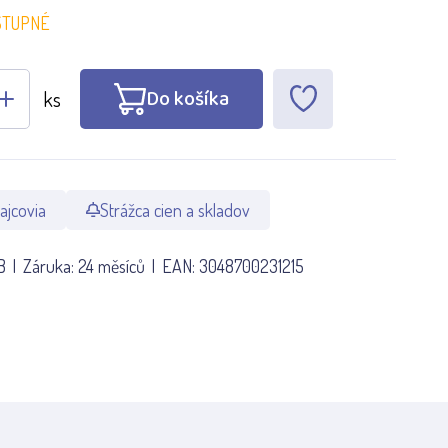
STUPNÉ
Do košíka
ks
ajcovia
Strážca cien a skladov
B
Záruka:
24 měsíců
EAN:
3048700231215