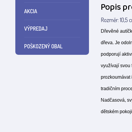
Popis p
AKCIA
Rozměr: 10,5 c
VÝPREDAJ
Dřevěné autíčk
dřeva. Je odoln
POŠKOZENÝ OBAL
podporují akti
využívají svou 
prozkoumávat im
tradičním proc
Nadčasová, svý
dětském pokoji