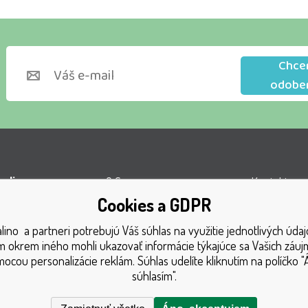
Chce
odobe
lino s.r.o.
O firme
Kontakty
Cookies a GDPR
l VOP
Obchodné podmienky
Turnaj
ino a partneri potrebujú Váš súhlas na využitie jednotlivých údaj
á 1131
Doprava
Získané oce
 okrem iného mohli ukazovať informácie týkajúce sa Vašich záu
1 Český Těšín
Platba
Katalóg hra
ocou personalizácie reklám. Súhlas udelíte kliknutím na políčko "
súhlasím".
GDPR
Mapa strán
Reklamačný poriadok
Reklamácia