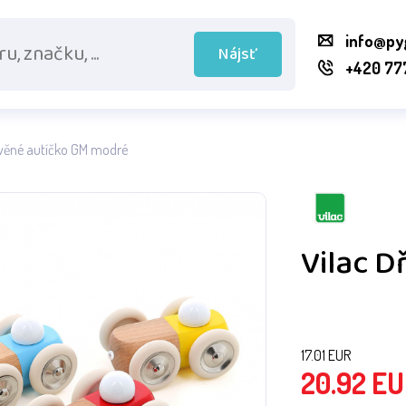
info@py
Nájsť
+420 77
evěné autíčko GM modré
Vilac 
17.01
EUR
20.92
EU