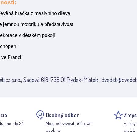
nosti:
řevěná hračka z masivního dřeva
e jemnou motoriku a představivost
ekorace v dětském pokoji
chopení
 ve Francii
ti.cz s.r.o., Sadová 618, 738 01 Frýdek-Místek , dvedeti@dvedeti
cia
Osobný odber
Zmys
dujeme do 24
Možnosť vyzdvihnúť tovar
Hračky 
osobne
dieťaťa