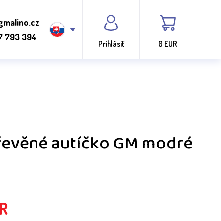
gmalino.cz
7 793 394
Prihlásiť
0 EUR
Dřevěné autíčko GM modré
R