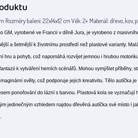
roduktu
m Rozměry balení: 22x14x12 cm Věk: 2+ Materiál: dřevo, kov, p
o GM, vyrobené ve Francii v dílně Jura, je vyrobeno z masivní
ější a šetrnější k životnímu prostředí než plastové varianty. Mal
vní hru a pohyb, což napomáhá rozvíjet jemnou i hrubou motoriku
fantazii k vytváření herních scénářů. Mohou vymýšlet příběhy, sta
aginární světy, což podporuje jejich kreativitu. Tělo autíčka j
esem ponořování do lázní s barvou. Plastová kola se vyznačuj
m jedinečným vzhledem najdou dřevěná autíčka své místo i ja
.