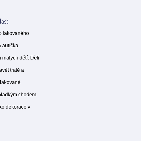
last
ho lakovaného
á autíčka
 malých dětí. Děti
vět tratě a
e lakované
í hladkým chodem.
ko dekorace v