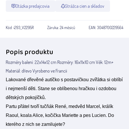
Otázka predajcovia
Strážca cien a skladov
Kód:
i293_V2295R
Záruka:
24 měsíců
EAN:
3048700229564
Popis produktu
Rozměry balení: 22x14x12 cm Rozměry: 16x11x10 cm Věk: 12m+
Materiál: dřevo Vyrobeno ve Francii
Lakované dřevěné autíčko s postavičkou zvířátka si oblíbí
i nejmenší děti. Stane se oblíbenou hračkou i ozdobou
dětských pokojíčků.
Partu přátel tvoří tučňák René, medvěd Marcel, králík
Raoul, koala Alice, kočička Mariette a pes Lucien. Do
kterého z nich se zamilujete?