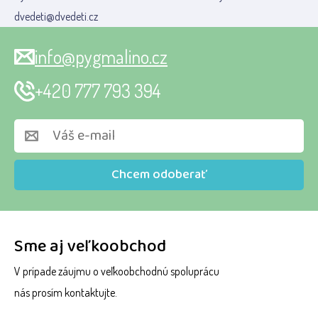
dvedeti@dvedeti.cz
info@pygmalino.cz
+420 777 793 394
Chcem odoberať
Sme aj veľkoobchod
V prípade záujmu o veľkoobchodnú spoluprácu
nás prosím kontaktujte.