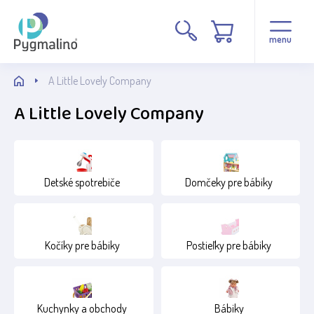
Cena
menu
A Little Lovely Company
A Little Lovely Company
Stav
Detské spotrebiče
Domčeky pre bábiky
Běžné zboží
Poškozený obal
Kočíky pre bábiky
Postieľky pre bábiky
Věk
1+
Kuchynky a obchody
Bábiky