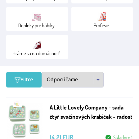
Doplnky pre bábiky
Profesie
Hráme sa na domácnosť
Filtre
A Little Lovely Company - sada
čtyř svačinových krabiček - radost
14.21 EUR
Skladom 1