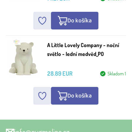
Do košíka
A Little Lovely Company - noční
světlo - lední medvěd_PO
28.89 EUR
Skladom 1
Do košíka
info@pygmalino.cz