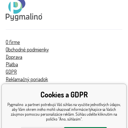
O firme
Obchodné podmienky
Doprava
Platba
GDPR
Reklamačný poriadok
Kontakty
Cookies a GDPR
Turnaj
Získané ocenenia
Pygmalino a partneri potrebujú Váš súhlas na využitie jednotlivých údajov,
Katalóg hračiek
aby Vám okrem iného mohli ukazovať informácie týkajúce sa Vašich
záujmov pomocou personalizácie reklám. Súhlas udelíte kliknutím na
Mapa stránok
políčko "Áno, súhlasím".
Reklamácia