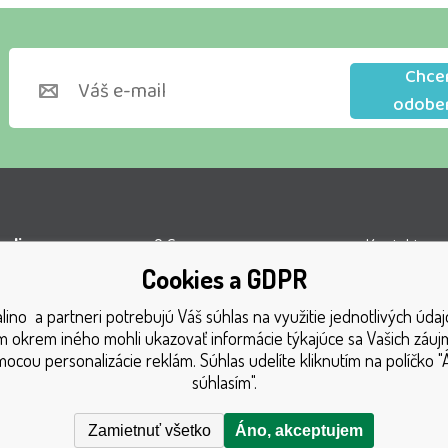
Chce
odobe
lino s.r.o.
O firme
Kontakty
Cookies a GDPR
l VOP
Obchodné podmienky
Turnaj
á 1131
ino a partneri potrebujú Váš súhlas na využitie jednotlivých údaj
Doprava
Získané oce
 okrem iného mohli ukazovať informácie týkajúce sa Vašich záu
1 Český Těšín
Platba
Katalóg hra
ocou personalizácie reklám. Súhlas udelíte kliknutím na políčko "
súhlasím".
GDPR
Mapa strán
Reklamačný poriadok
Reklamácia
Zamietnuť všetko
Áno, akceptujem