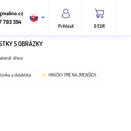
gmalino.cz
7 793 394
Prihlásiť
0 EUR
OSTKY S OBRÁZKY
teriál: dřevo
torika a didaktika
HRAČKY PRE NAJMENŠÍCH