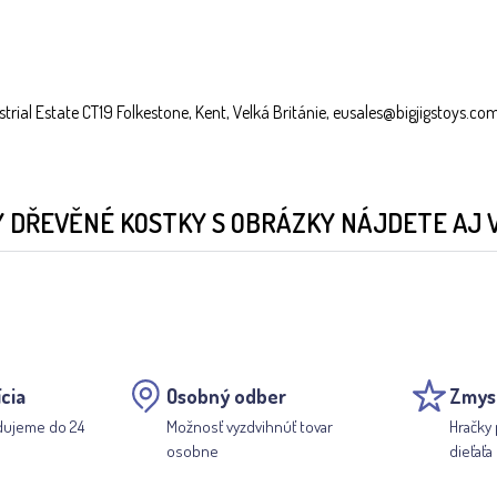
trial Estate CT19 Folkestone, Kent, Velká Británie, eusales@bigjigstoys.co
Y DŘEVĚNÉ KOSTKY S OBRÁZKY NÁJDETE AJ 
cia
Osobný odber
Zmys
dujeme do 24
Možnosť vyzdvihnúť tovar
Hračky 
osobne
dieťaťa