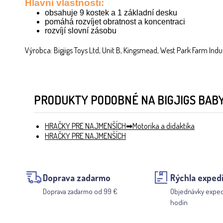
Hlavní vlastnosti:
obsahuje 9 kostek a 1 základní desku
pomáhá rozvíjet obratnost a koncentraci
rozvíjí slovní zásobu
Výrobca: Bigjigs Toys Ltd, Unit B, Kingsmead, West Park Farm Indus
PRODUKTY PODOBNÉ NA BIGJIGS BAB
HRAČKY PRE NAJMENŠÍCH
Motorika a didaktika
HRAČKY PRE NAJMENŠÍCH
Doprava zadarmo
Rýchla expedí
Doprava zadarmo od 99 €
Objednávky expe
hodín