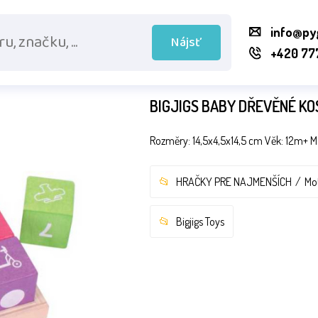
info@py
Nájsť
+420 77
BIGJIGS BABY DŘEVĚNÉ K
Rozměry: 14,5x4,5x14,5 cm Věk: 12m+ Ma
HRAČKY PRE NAJMENŠÍCH
Mo
Bigjigs Toys