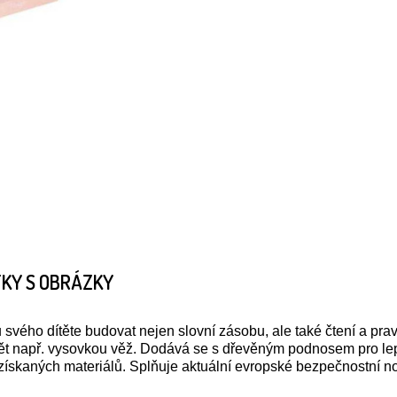
TKY S OBRÁZKY
svého dítěte budovat nejen slovní zásobu, ale také čtení a pr
vět např. vysovkou věž. Dodává se s dřevěným podnosem pro le
získaných materiálů. Splňuje aktuální evropské bezpečnostní n