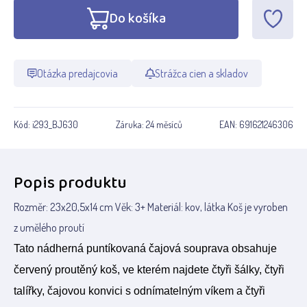
Do košíka
Otázka predajcovia
Strážca cien a skladov
Kód:
i293_BJ630
Záruka:
24 měsíců
EAN:
691621246306
Popis produktu
Rozměr: 23x20,5x14 cm Věk: 3+ Materiál: kov, látka Koš je vyroben
z umělého proutí
Tato nádherná puntíkovaná čajová souprava obsahuje
červený proutěný koš, ve kterém najdete čtyři šálky, čtyři
talířky, čajovou konvici s odnímatelným víkem a čtyři