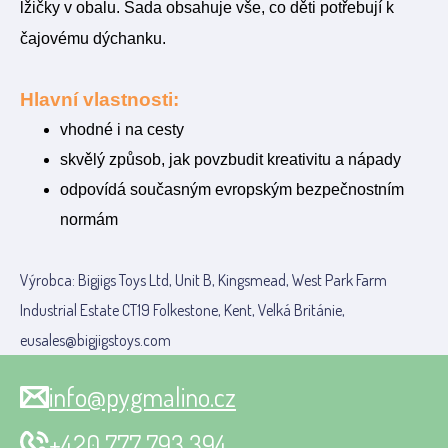
lžičky v obalu. Sada obsahuje vše, co děti potřebují k
čajovému dýchanku.
Hlavní vlastnosti:
vhodné i na cesty
skvělý způsob, jak povzbudit kreativitu a nápady
odpovídá současným evropským bezpečnostním
normám
Výrobca: Bigjigs Toys Ltd, Unit B, Kingsmead, West Park Farm
Industrial Estate CT19 Folkestone, Kent, Velká Británie,
eusales@bigjigstoys.com
info@pygmalino.cz
+420 777 793 394