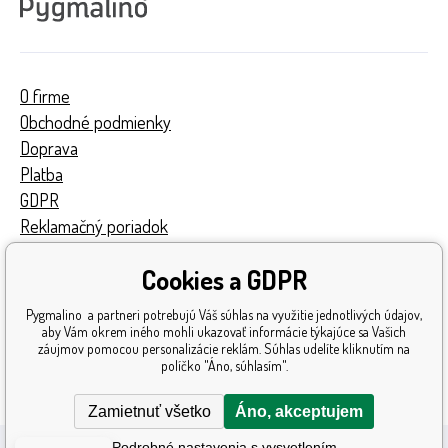
O firme
Obchodné podmienky
Doprava
Platba
GDPR
Reklamačný poriadok
Kontakty
Cookies a GDPR
Turnaj
Získané ocenenia
Pygmalino a partneri potrebujú Váš súhlas na využitie jednotlivých údajov,
Katalóg hračiek
aby Vám okrem iného mohli ukazovať informácie týkajúce sa Vašich
záujmov pomocou personalizácie reklám. Súhlas udelíte kliknutím na
Mapa stránok
políčko "Áno, súhlasím".
Reklamácia
Zamietnuť všetko
Áno, akceptujem
Podrobné nastavenia s vysvetlením