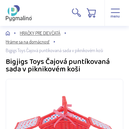
menu
HRAČKY PRE DIEVČATÁ
Hráme sa na domácnosť
Bigjigs Toys Čajová puntíkovaná sada v piknikovém koši
Bigjigs Toys Čajová puntíkovaná
sada v piknikovém koši