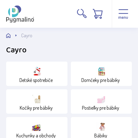
Cena
menu
Cayro
Cayro
Stav
Detské spotrebiče
Domčeky pre bábiky
Běžné zboží
Novinka
Kočíky pre bábiky
Postieľky pre bábiky
Poškozený obal
Věk
Kuchynky a obchody
Bábiky