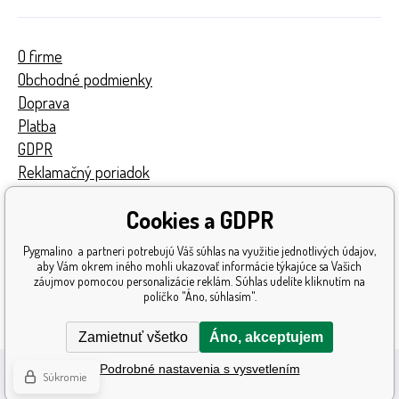
O firme
Obchodné podmienky
Doprava
Platba
GDPR
Reklamačný poriadok
Kontakty
Cookies a GDPR
Turnaj
Získané ocenenia
Pygmalino a partneri potrebujú Váš súhlas na využitie jednotlivých údajov,
Katalóg hračiek
aby Vám okrem iného mohli ukazovať informácie týkajúce sa Vašich
záujmov pomocou personalizácie reklám. Súhlas udelíte kliknutím na
Mapa stránok
políčko "Áno, súhlasím".
Reklamácia
Zamietnuť všetko
Áno, akceptujem
Podrobné nastavenia s vysvetlením
Súkromie
Ecommerce solutions
BINARGON.cz