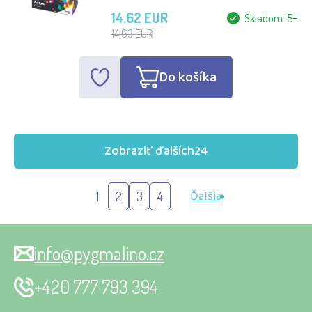
14.62 EUR
Skladom 5+
14.63 EUR
Do košíka
Zobraziť ďalších
24
Ďalšia
1
2
3
4
info@pygmalino.cz
+420 777 793 394