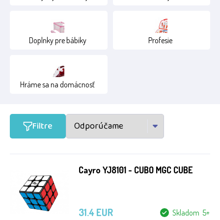
2+
3+
Doplnky pre bábiky
Profesie
4+
5+
Hráme sa na domácnosť
6+
7+
Filtre
8+
Cayro YJ8101 - CUBO MGC CUBE
31.4 EUR
Skladom 5+