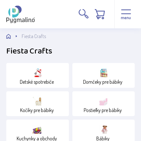
Cena
menu
Fiesta Crafts
Fiesta Crafts
Stav
Detské spotrebiče
Domčeky pre bábiky
Běžné zboží
Kočíky pre bábiky
Postieľky pre bábiky
Kuchynky a obchody
Bábiky