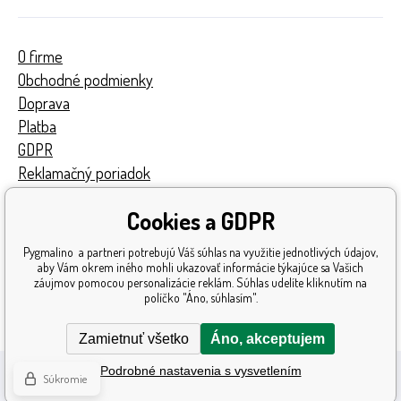
O firme
Obchodné podmienky
Doprava
Platba
GDPR
Reklamačný poriadok
Kontakty
Cookies a GDPR
Turnaj
Získané ocenenia
Pygmalino a partneri potrebujú Váš súhlas na využitie jednotlivých údajov,
Katalóg hračiek
aby Vám okrem iného mohli ukazovať informácie týkajúce sa Vašich
záujmov pomocou personalizácie reklám. Súhlas udelíte kliknutím na
Mapa stránok
políčko "Áno, súhlasím".
Reklamácia
Zamietnuť všetko
Áno, akceptujem
Podrobné nastavenia s vysvetlením
Súkromie
Ecommerce solutions
BINARGON.cz