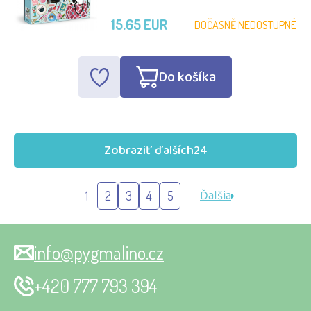
15.65 EUR
DOČASNĚ NEDOSTUPNÉ
Do košíka
Zobraziť ďalších
24
Ďalšia
1
2
3
4
5
info@pygmalino.cz
+420 777 793 394