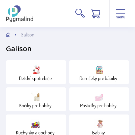
Cena
menu
Galison
Galison
Stav
Detské spotrebiče
Domčeky pre bábiky
Běžné zboží
Kočíky pre bábiky
Postieľky pre bábiky
Kuchynky a obchody
Bábiky