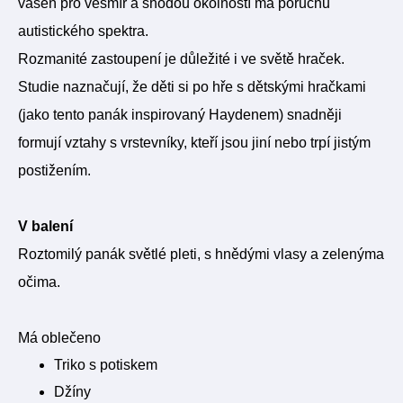
vášeň pro vesmír a shodou okolností má poruchu
autistického spektra.
Rozmanité zastoupení je důležité i ve světě hraček.
Studie naznačují, že děti si po hře s dětskými hračkami
(jako tento panák inspirovaný Haydenem) snadněji
formují vztahy s vrstevníky, kteří jsou jiní nebo trpí jistým
postižením.
V balení
Roztomilý panák světlé pleti, s hnědými vlasy a zelenýma
očima.
Má oblečeno
Triko s potiskem
Džíny