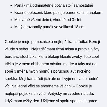
Panák má odnímatelné boty a stojí samostatně
Krásné oblečení, které pasuje panenkám i panákům
Milované všemi dětmi, vhodné od 3+ let
Malý a roztomilý panák ve velikosti 18 cm
Cookie je moje pomocnice a nejlepší kamarádka. Beru ji
všude s sebou. Nejradší mám tichá místa a proto si vždy
beru svá sluchátka, která blokují hlasité zvuky. Toto cool
tričko je v mém oblíbeném odstínu modré a taky má na
sobě 3 jména mých hrdinů s poruchou autistického
spektra. Moji kamarádi jich ale umí vyjmenovat o hodně
víc! Na jedné věci se shodneme všichni – Cookie je
nejlepší pejsek na světě. Vždycky mi zvedne naládu,
když mám težký den. Užijeme si spolu spoustu legrace.