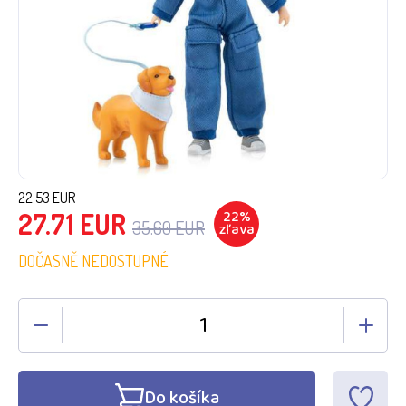
22.53
EUR
22
%
27.71
EUR
35.60
EUR
zľava
DOČASNĚ NEDOSTUPNÉ
Do košíka