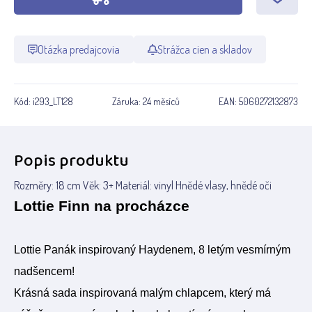
Otázka predajcovia
Strážca cien a skladov
Kód:
i293_LT128
Záruka:
24 měsíců
EAN:
5060272132873
Popis produktu
Rozměry: 18 cm Věk: 3+ Materiál: vinyl Hnědé vlasy, hnědé oči
Lottie Finn na procházce
Lottie Panák inspirovaný Haydenem, 8 letým vesmírným
nadšencem!
Krásná sada inspirovaná malým chlapcem, který má