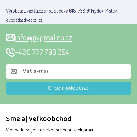
Výrobca: Dvěděti.cz s.r.o., Sadová 618, 738 01 Frýdek-Místek ,
dvedeti@dvedeti.cz
info@pygmalino.cz
+420 777 793 394
Chcem odoberať
Sme aj veľkoobchod
V prípade záujmu o veľkoobchodnú spoluprácu