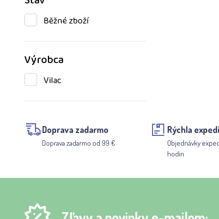
Stav
Běžné zboží
Výrobca
Vilac
Doprava zadarmo
Rýchla expedí
Doprava zadarmo od 99 €
Objednávky expe
hodín
Zľavy a novinky e-mailom: