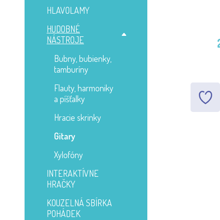
HLAVOLAMY
HUDOBNÉ
NÁSTROJE
Bubny, bubienky,
tamburíny
Flauty, harmoniky
a píšťalky
Hracie skrinky
Gitary
Xylofóny
INTERAKTÍVNE
HRAČKY
KOUZELNÁ SBÍRKA
POHÁDEK