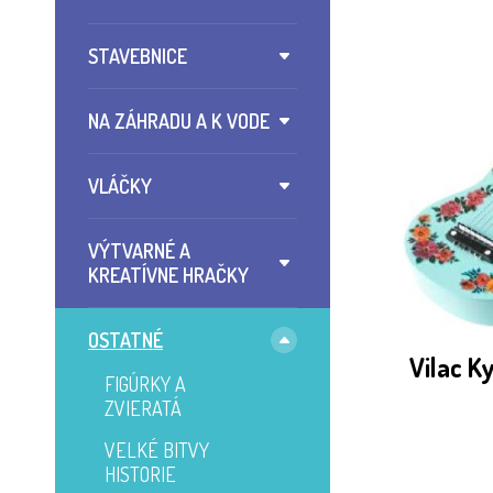
STAVEBNICE
NA ZÁHRADU A K VODE
VLÁČKY
VÝTVARNÉ A
KREATÍVNE HRAČKY
OSTATNÉ
Vilac K
FIGÚRKY A
ZVIERATÁ
VELKÉ BITVY
HISTORIE