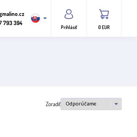
gmalino.cz
7 793 394
Prihlásiť
0 EUR
Zoradiť