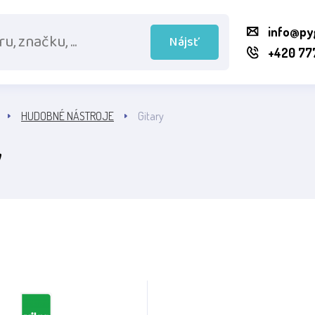
info@py
Nájsť
+420 77
HUDOBNÉ NÁSTROJE
Gitary
y