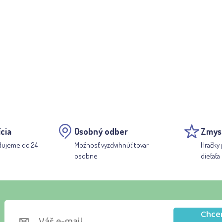
cia
Osobný odber
Zmys
dujeme do 24
Možnosť vyzdvihnúť tovar
Hračky 
osobne
dieťaťa
Chce