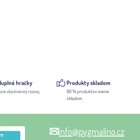
luplné hračky
Produkty skladom
pre všestranný rozvoj
90 % produktov máme
skladom
info@pygmalino.cz
m