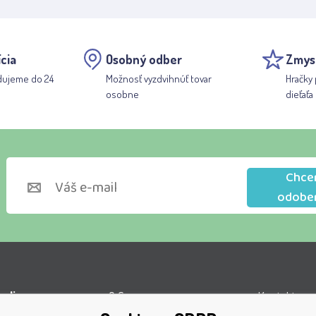
cia
Osobný odber
Zmys
dujeme do 24
Možnosť vyzdvihnúť tovar
Hračky 
osobne
dieťaťa
Chce
odobe
lino s.r.o.
O firme
Kontakty