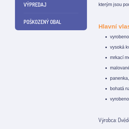
VÝPREDAJ
kterým jsou po
POŠKOZENÝ OBAL
Hlavní vla
vyrobeno 
vysoká kv
mrkací m
malované
panenka, 
bohatá na
vyrobeno
Výrobca: Dvědě