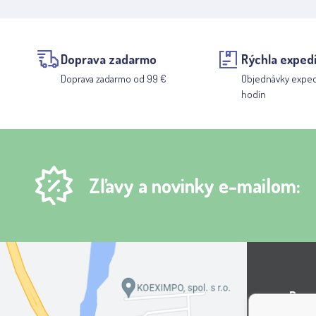
Doprava zadarmo
Rýchla expedí
Doprava zadarmo od 99 €
Objednávky expe
hodín
Zľavy a novinky e-mailom:
Pygma