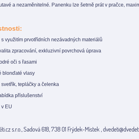
utavé a nezaměnitelné. Panenku lze šetrně prát v pračce, maxi
stnosti:
s využitím prvotřídních nezávadných materiálů
alita zpracování, exkluzivní povrchová úprava
odré oči s řasami
 blonďaté vlasy
svetřík, tepláčky a čelenka
bídka příslušenství
 v EU
ti.cz s.r.o., Sadová 618, 738 01 Frýdek-Místek , dvedeti@dvedeti