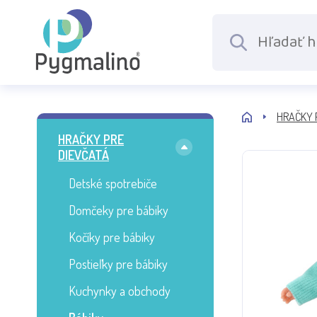
HRAČKY 
HRAČKY PRE
DIEVČATÁ
Detské spotrebiče
Domčeky pre bábiky
Kočíky pre bábiky
Postieľky pre bábiky
Kuchynky a obchody