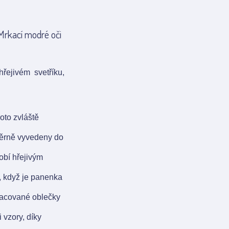
Mrkací modré oči
řejivém svetříku,
oto zvláště
 věrně vyvedeny do
obí hřejivým
, když je panenka
pracované oblečky
 vzory, díky