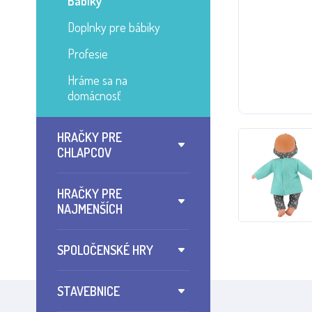
Bábiky
Doplnky pre bábiky
Profesie
Hráme sa na
domácnosť
HRAČKY PRE
CHLAPCOV
HRAČKY PRE
NAJMENŠÍCH
SPOLOČENSKÉ HRY
STAVEBNICE