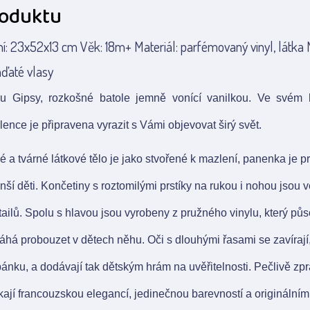
roduktu
í: 23x52x13 cm Věk: 18m+ Materiál: parfémovaný vinyl, látka 
ďaté vlasy
u Gipsy, rozkošné batole jemně vonící vanilkou. Ve svém h
lence je připravena vyrazit s Vámi objevovat širý svět.
 a tvárné látkové tělo je jako stvořené k mazlení, panenka je pr
ší děti. Končetiny s roztomilými prstíky na rukou i nohou jsou
ailů. Spolu s hlavou jsou vyrobeny z pružného vinylu, který půs
á probouzet v dětech něhu. Oči s dlouhými řasami se zavírají
ánku, a dodávají tak dětským hrám na uvěřitelnosti. Pečlivě z
ikají francouzskou elegancí, jedinečnou barevností a originálními