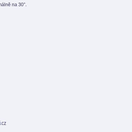
málně na 30°.
.cz