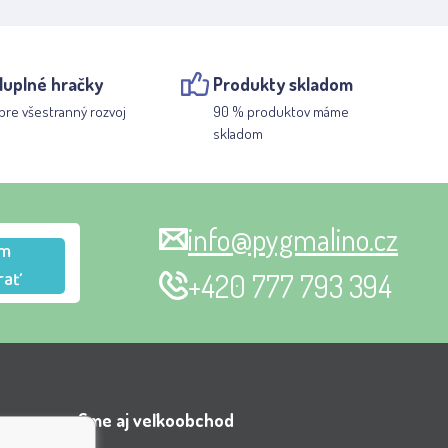
luplné hračky
Produkty skladom
pre všestranný rozvoj
90 % produktov máme
skladom
info@pygmalino.cz
m
rať
+420 777 793 394
Sme aj veľkoobchod