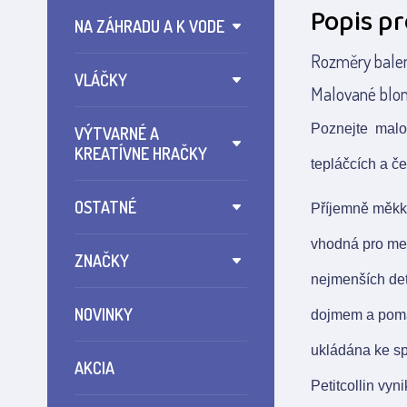
Popis p
NA ZÁHRADU A K VODE
Rozměry balen
VLÁČKY
Malované blon
Poznejte malo
VÝTVARNÉ A
KREATÍVNE HRAČKY
tepláčcích a če
OSTATNÉ
Příjemně měkké
vhodná pro men
ZNAČKY
nejmenších det
NOVINKY
dojmem a pomáh
ukládána ke sp
AKCIA
Petitcollin vyn