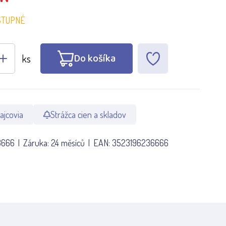
STUPNÉ
Do košíka
ks
ajcovia
Strážca cien a skladov
3666
Záruka:
24 měsíců
EAN:
3523196236666