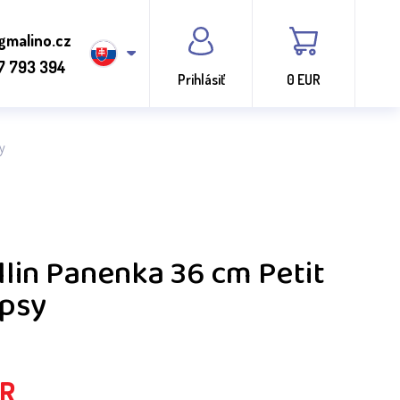
gmalino.cz
7 793 394
Prihlásiť
0 EUR
y
llin Panenka 36 cm Petit
ipsy
R