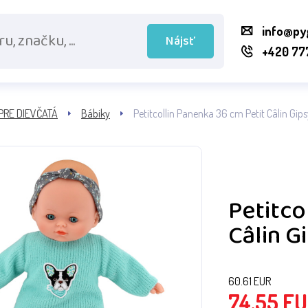
info@py
Nájsť
+420 77
PRE DIEVČATÁ
Bábiky
Petitcollin Panenka 36 cm Petit Câlin Gips
Petitco
Câlin G
60.61
EUR
74.55
EU