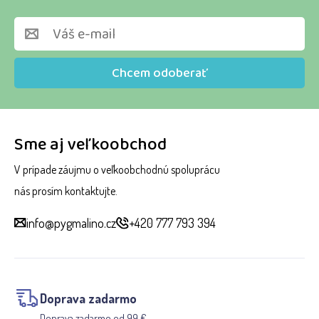
Chcem odoberať
Sme aj veľkoobchod
V prípade záujmu o veľkoobchodnú spoluprácu
nás prosím kontaktujte.
info@pygmalino.cz
+420 777 793 394
Doprava zadarmo
Doprava zadarmo od 99 €