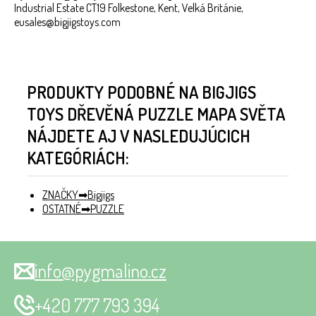
Industrial Estate CT19 Folkestone, Kent, Velká Británie,
eusales@bigjigstoys.com
PRODUKTY PODOBNÉ NA BIGJIGS
TOYS DŘEVĚNÁ PUZZLE MAPA SVĚTA
NÁJDETE AJ V NASLEDUJÚCICH
KATEGÓRIÁCH:
ZNAČKY
Bigjigs
OSTATNÉ
PUZZLE
info@pygmalino.cz
+420 777 793 394