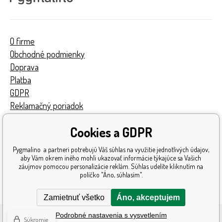
O firme
Obchodné podmienky
Doprava
Platba
GDPR
Reklamačný poriadok
Kontakty
Cookies a GDPR
Turnaj
Získané ocenenia
Pygmalino a partneri potrebujú Váš súhlas na využitie jednotlivých údajov,
Katalóg hračiek
aby Vám okrem iného mohli ukazovať informácie týkajúce sa Vašich
záujmov pomocou personalizácie reklám. Súhlas udelíte kliknutím na
Mapa stránok
políčko "Áno, súhlasím".
Reklamácia
Zamietnuť všetko
Áno, akceptujem
Podrobné nastavenia s vysvetlením
Súkromie