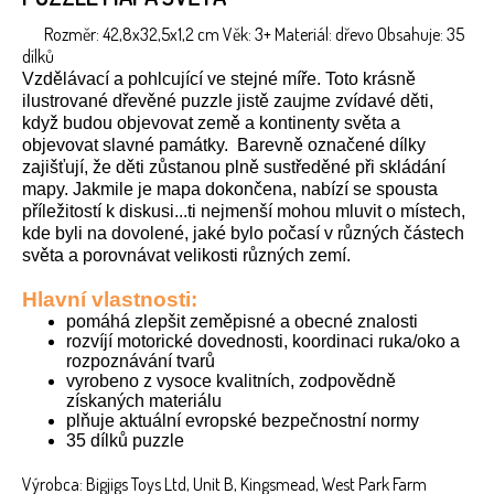
Rozměr: 42,8x32,5x1,2 cm Věk: 3+ Materiál: dřevo Obsahuje: 35
dílků
Vzdělávací a pohlcující ve stejné míře
.
Toto krásně
ilustrované dřevěné puzzle jistě zaujme zvídavé děti,
když budou objevovat země a kontinenty světa a
objevovat slavné památky.
Barevně označené dílky
zajišťují, že děti zůstanou plně sustředěné při skládání
mapy.
Jakmile je mapa dokončena, nabízí se spousta
příležitostí k diskusi...
ti nejmenší mohou mluvit o místech,
kde byli na dovolené, jaké bylo počasí v různých částech
světa a porovnávat velikosti různých zemí.
Hlavní vlastnosti:
pomáhá zlepšit zeměpisné a obecné znalosti
rozvíjí motorické dovednosti, koordinaci ruka/oko a
rozpoznávání tvarů
vyrobeno z vysoce kvalitních, zodpovědně
získaných materiálu
plňuje aktuální evropské bezpečnostní normy
35 dílků puzzle
Výrobca: Bigjigs Toys Ltd, Unit B, Kingsmead, West Park Farm