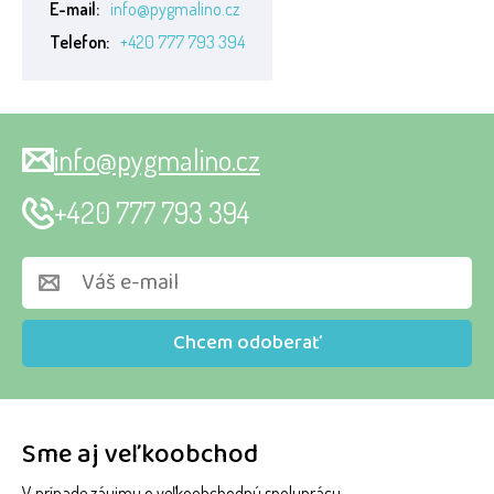
E-mail:
info@pygmalino.cz
Telefon:
+420 777 793 394
info@pygmalino.cz
+420 777 793 394
Chcem odoberať
Sme aj veľkoobchod
V prípade záujmu o veľkoobchodnú spoluprácu