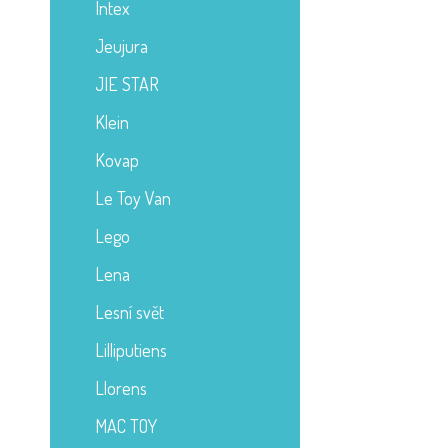
Intex
Jeujura
JIE STAR
Klein
Kovap
Le Toy Van
Lego
Lena
Lesní svět
Lilliputiens
Llorens
MAC TOY