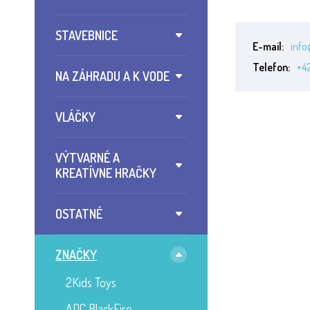
STAVEBNICE
E-mail:
info
Telefon:
+4
NA ZÁHRADU A K VODE
VLÁČKY
VÝTVARNÉ A
KREATÍVNE HRAČKY
OSTATNÉ
ZNAČKY
2Kids Toys
ADC BlackFire