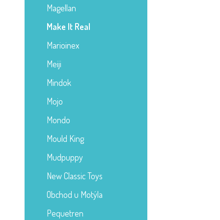
Magellan
Make It Real
Marioinex
Meiji
Mindok
Mojo
Mondo
Mould King
Mudpuppy
New Classic Toys
Obchod u Motýla
Pequetren