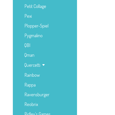
Petit Collage
Pexi
Plopper-Spiel
Pygmalino
QBI
Qman
Quercetti
Rainbow
Rappa
Ravensburger
Reobrix
Ridley's Games