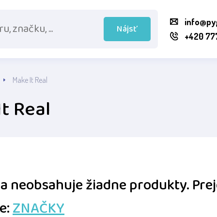
info@py
Nájsť
+420 77
Make It Real
t Real
a neobsahuje žiadne produkty.
Pre
e:
ZNAČKY