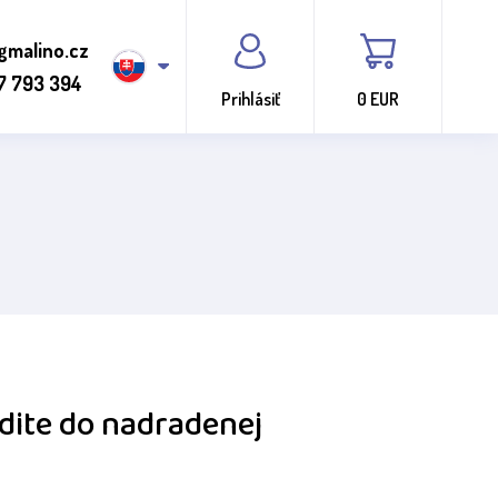
gmalino.cz
7 793 394
Prihlásiť
0 EUR
jdite do nadradenej