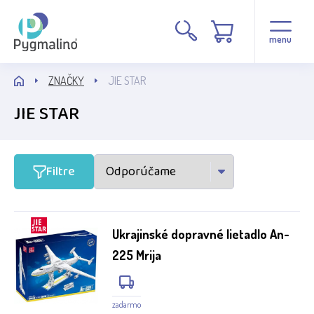
Stav
menu
Novinka
ZNAČKY
JIE STAR
JIE STAR
Výrobca
JIE STAR
Filtre
Ukrajinské dopravné lietadlo An-
225 Mrija
zadarmo