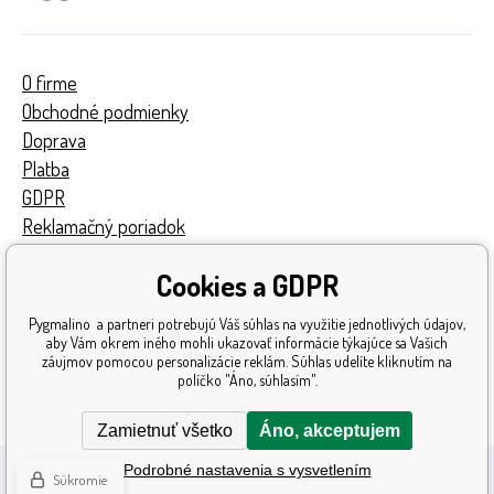
O firme
Obchodné podmienky
Doprava
Platba
GDPR
Reklamačný poriadok
Kontakty
Cookies a GDPR
Turnaj
Získané ocenenia
Pygmalino a partneri potrebujú Váš súhlas na využitie jednotlivých údajov,
Katalóg hračiek
aby Vám okrem iného mohli ukazovať informácie týkajúce sa Vašich
záujmov pomocou personalizácie reklám. Súhlas udelíte kliknutím na
Mapa stránok
políčko "Áno, súhlasím".
Reklamácia
Zamietnuť všetko
Áno, akceptujem
Podrobné nastavenia s vysvetlením
Súkromie
Ecommerce solutions
BINARGON.cz