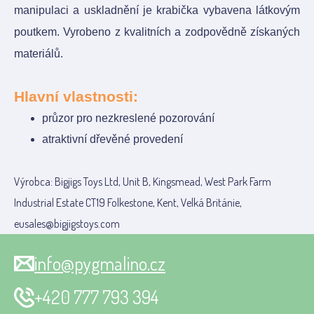
manipulaci a uskladnění je krabička vybavena látkovým
poutkem. Vyrobeno z kvalitních a zodpovědně získaných
materiálů.
Hlavní vlastnosti:
průzor pro nezkreslené pozorování
atraktivní dřevěné provedení
Výrobca: Bigjigs Toys Ltd, Unit B, Kingsmead, West Park Farm
Industrial Estate CT19 Folkestone, Kent, Velká Británie,
eusales@bigjigstoys.com
info@pygmalino.cz
+420 777 793 394