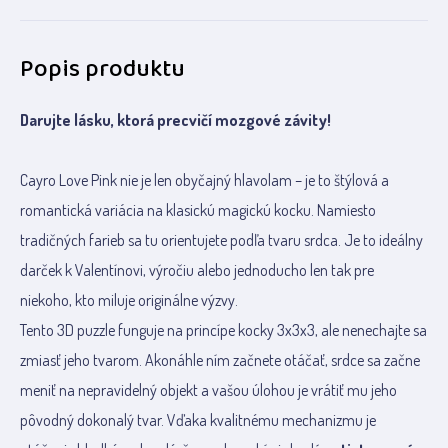
Popis produktu
Darujte lásku, ktorá precvičí mozgové závity!
Cayro Love Pink nie je len obyčajný hlavolam – je to štýlová a
romantická variácia na klasickú magickú kocku. Namiesto
tradičných farieb sa tu orientujete podľa tvaru srdca. Je to ideálny
darček k Valentínovi, výročiu alebo jednoducho len tak pre
niekoho, kto miluje originálne výzvy.
Tento 3D puzzle funguje na princípe kocky 3x3x3, ale nenechajte sa
zmiasť jeho tvarom. Akonáhle ním začnete otáčať, srdce sa začne
meniť na nepravidelný objekt a vašou úlohou je vrátiť mu jeho
pôvodný dokonalý tvar. Vďaka kvalitnému mechanizmu je