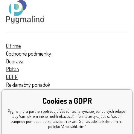
O firme
Obchodné podmienky
Doprava
Platba
GDPR
Reklamačný poriadok
Kontakty
Cookies a GDPR
Turnaj
Získané ocenenia
Pygmalino a partneri potrebujú Váš súhlas na využitie jednotlivých údajov,
Katalóg hračiek
aby Vám okrem iného mohli ukazovať informácie týkajúce sa Vašich
záujmov pomocou personalizácie reklám. Súhlas udelíte kliknutím na
Mapa stránok
políčko "Áno, súhlasím".
Reklamácia