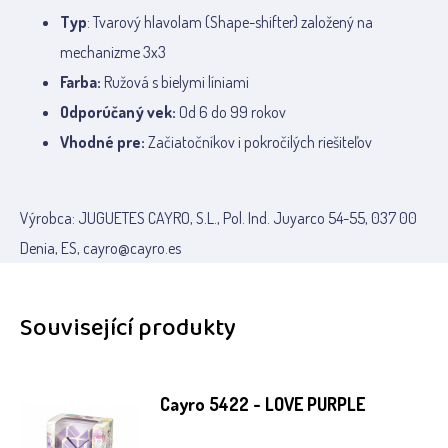
Typ
: Tvarový hlavolam (Shape-shifter) založený na
mechanizme 3x3
Farba:
Ružová s bielymi líniami
Odporúčaný vek:
Od 6 do 99 rokov
Vhodné pre:
Začiatočníkov i pokročilých riešiteľov
Výrobca: JUGUETES CAYRO, S.L., Pol. Ind. Juyarco 54-55, 037 00
Denia, ES, cayro@cayro.es
Související produkty
Cayro 5422 - LOVE PURPLE