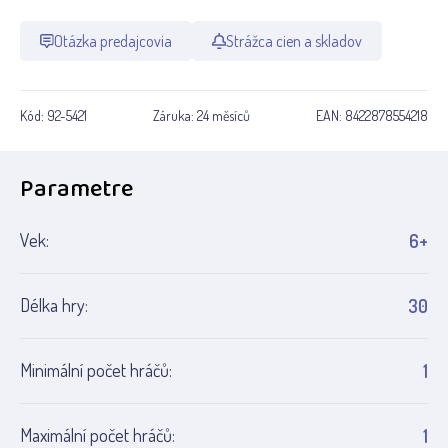
Otázka predajcovia
Strážca cien a skladov
Kód:
92-5421
Záruka:
24 měsíců
EAN:
8422878554218
Parametre
Vek:
6+
Délka hry:
30
Minimální počet hráčů:
1
Maximální počet hráčů:
1