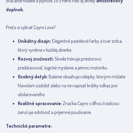
otáčanie hladké a plynulé, čo z neho robí aj skvelý
antistresový
doplnok.
Prečo si vybrať Cayro Love?
Unikátny dizajn:
Elegantné pastelové farby a tvar srdca,
ktorý vynikne v každej zbierke.
Rozvoj zručností:
Skvele trénuje priestorovú
predstavivosť, logické myslenie a jemnú motoriku.
Osobný dotyk:
Balenie obsahuje nálepky, ktorými môžete
hlavolam ozdobiť alebo na ne napísať krátky odkaz pre
obdarovaného.
Kvalitné spracovanie:
Značka Cayro s dlhou tradíciou
zaručuje odolnosť a príjemné používanie.
Technické parametre: