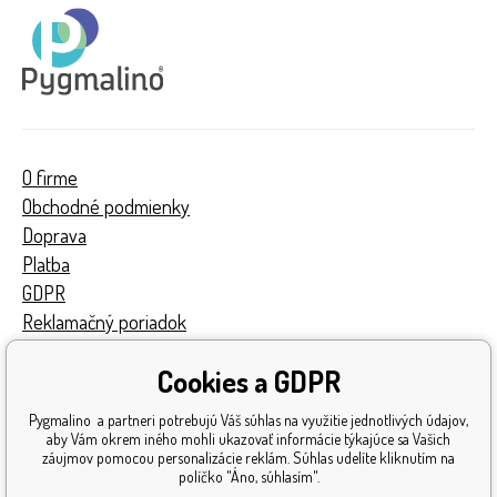
O firme
Obchodné podmienky
Doprava
Platba
GDPR
Reklamačný poriadok
Kontakty
Cookies a GDPR
Turnaj
Získané ocenenia
Pygmalino a partneri potrebujú Váš súhlas na využitie jednotlivých údajov,
Katalóg hračiek
aby Vám okrem iného mohli ukazovať informácie týkajúce sa Vašich
záujmov pomocou personalizácie reklám. Súhlas udelíte kliknutím na
Mapa stránok
políčko "Áno, súhlasím".
Reklamácia