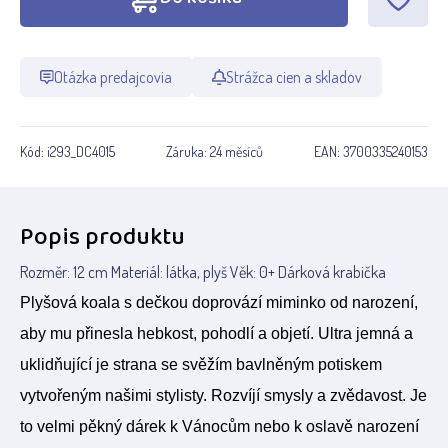
Otázka predajcovia
Strážca cien a skladov
Kód:
i293_DC4015
Záruka:
24 měsíců
EAN:
3700335240153
Popis produktu
Rozměr: 12 cm Materiál: látka, plyš Věk: 0+ Dárková krabička
Plyšová koala s dečkou doprovází miminko od narození,
aby mu přinesla hebkost, pohodlí a objetí. Ultra jemná a
uklidňující je strana se svěžím bavlněným potiskem
vytvořeným našimi stylisty. Rozvíjí smysly a zvědavost. Je
to velmi pěkný dárek k Vánocům nebo k oslavě narození