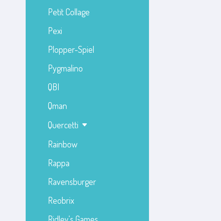
Petit Collage
Pexi
Plopper-Spiel
Pygmalino
QBI
Qman
Quercetti
Rainbow
Rappa
Ravensburger
Reobrix
Ridley's Games