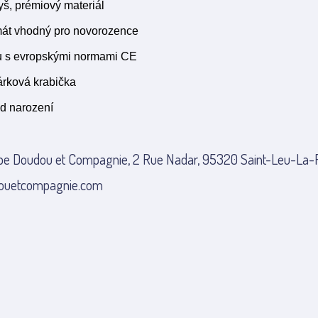
yš, prémiový materiál
mát vhodný pro novorozence
u s evropskými normami CE
árková krabička
d narození
pe Doudou et Compagnie, 2 Rue Nadar, 95320 Saint-Leu-La-Fo
ouetcompagnie.com