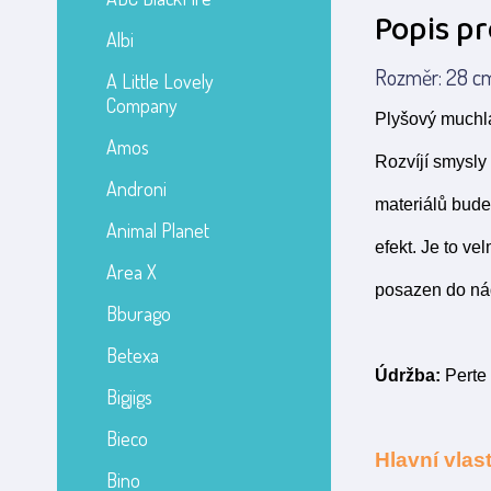
Popis p
Albi
Rozměr: 28 cm 
A Little Lovely
Company
Plyšový muchlá
Amos
Rozvíjí smysly
Androni
materiálů bude 
Animal Planet
efekt. Je to v
Area X
posazen do nád
Bburago
Betexa
Údržba:
Perte 
Bigjigs
Bieco
Hlavní vlast
Bino