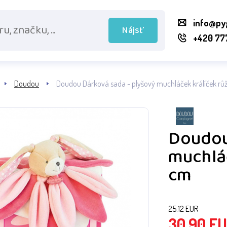
info@py
Nájsť
+420 77
Doudou
Doudou Dárková sada - plyšový muchláček králíček rů
Doudou
muchláč
cm
25.12
EUR
30.90
EU