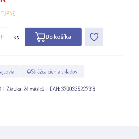
STUPNÉ
Do košíka
ks
ajcovia
Strážca cien a skladov
1
Záruka:
24 měsíců
EAN:
3700335227918