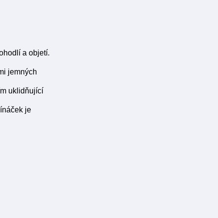
odlí a objetí.
lmi jemných
m uklidňující
ínáček je