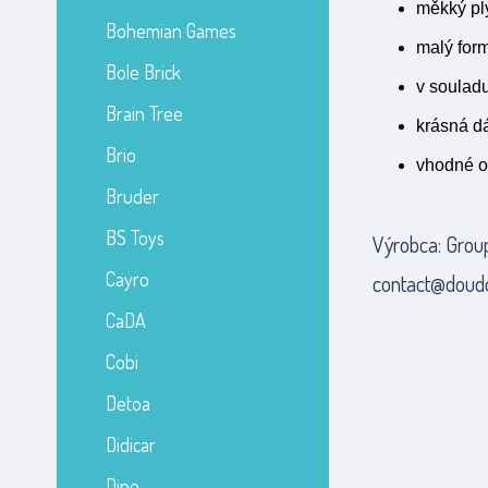
měkký pl
Bohemian Games
malý for
Bole Brick
v soulad
Brain Tree
krásná d
Brio
vhodné o
Bruder
BS Toys
Výrobca: Grou
Cayro
contact@doud
CaDA
Cobi
Detoa
Didicar
Dino