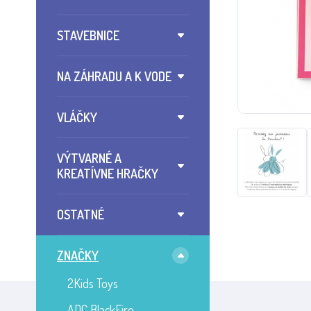
STAVEBNICE
NA ZÁHRADU A K VODE
VLÁČKY
VÝTVARNÉ A
KREATÍVNE HRAČKY
OSTATNÉ
ZNAČKY
2Kids Toys
ADC BlackFire