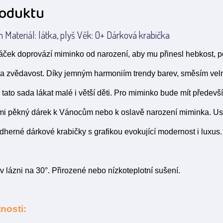
roduktu
Materiál: látka, plyš Věk: 0+ Dárková krabička
ček doprovází miminko od narození, aby mu přinesl hebkost, poh
 a zvědavost. Díky jemným harmoniím trendy barev, směsím ve
tato sada lákat malé i větší děti. Pro miminko bude mít předevší
elmi pěkný dárek k Vánocům nebo k oslavě narození miminka. Us
herné dárkové krabičky s grafikou evokující modernost i luxus.
v lázni na 30°. Přirozené nebo nízkoteplotní sušení.
nosti: