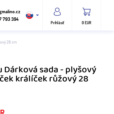
gmalino.cz
7 793 394
Prihlásiť
0 EUR
žový 28 cm
 Dárková sada - plyšový
ek králíček růžový 28
R