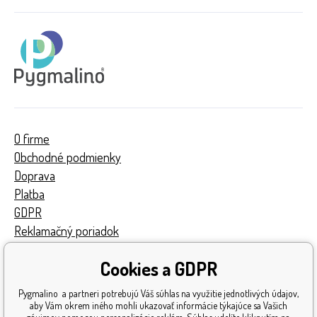
O firme
Obchodné podmienky
Doprava
Platba
GDPR
Reklamačný poriadok
Kontakty
Cookies a GDPR
Turnaj
Získané ocenenia
Pygmalino a partneri potrebujú Váš súhlas na využitie jednotlivých údajov,
Katalóg hračiek
aby Vám okrem iného mohli ukazovať informácie týkajúce sa Vašich