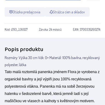
Otázka predajcovia
Strážca cien a skladov
Kód:
i293_JJ6027
Záruka:
24 měsíců
EAN:
3700335260274
Popis produktu
Rozměry: Výška 30 cm Věk: 0+ Materiál: 100% bavlna, recyklovaný
polyester, látka
Tato malá roztomilá panenka jménem Flora je vyrobena z
organické bavlny a její výplň jsou 100% recyklovaná
polyesterová vlákna. Panenka má na sobě žerzejovou
halenku v šedozelené barvě, která jemně ladí s její
mašličkou ve vlasech a kalhoty s květinovým motivem.