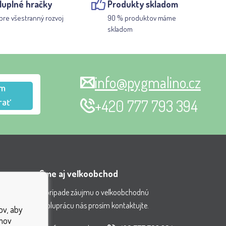
luplné hračky
Produkty skladom
pre všestranný rozvoj
90 % produktov máme
skladom
info@pygmalino.cz
m
rať
+420 777 793 394
Sme aj veľkoobchod
V prípade záujmu o veľkoobchodnú
spoluprácu nás prosím kontaktujte.
ov, aby
nenia
jmov