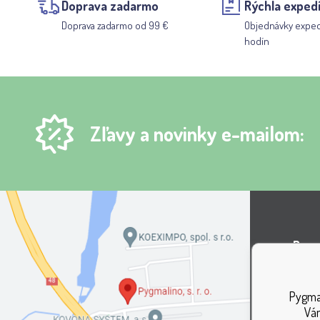
Doprava zadarmo
Rýchla expedí
Doprava zadarmo od 99 €
Objednávky expe
hodín
Zľavy a novinky e-mailom:
Pygma
Areá
Pygmal
Lípov
Vám