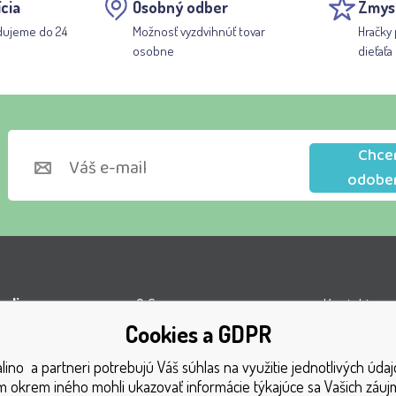
cia
Osobný odber
Zmys
dujeme do 24
Možnosť vyzdvihnúť tovar
Hračky 
osobne
dieťaťa
Chce
odobe
lino s.r.o.
O firme
Kontakty
Cookies a GDPR
l VOP
Obchodné podmienky
Turnaj
ino a partneri potrebujú Váš súhlas na využitie jednotlivých údaj
á 1131
Doprava
Získané oce
 okrem iného mohli ukazovať informácie týkajúce sa Vašich záu