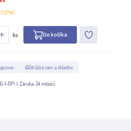
STUPNÉ
Do košíka
ks
ajcovia
Strážca cien a skladov
0-1-OPI
Záruka:
24 měsíců