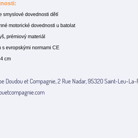
nosti:
e smyslové dovednosti dětí
emné motorické dovednosti u batolat
yš, prémiový materiál
u s evropskými normami CE
14 cm
pe Doudou et Compagnie, 2 Rue Nadar, 95320 Saint-Leu-La-Fo
ouetcompagnie.com