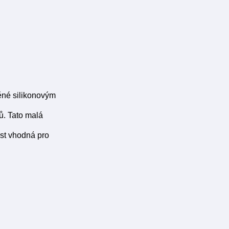
ěné silikonovým
ů. Tato malá
ost vhodná pro