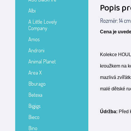
Popis p
Albi
Rozměr: 14 cm M
A Little Lovely
Company
Cena je uvede
Amos
Androni
Kolekce HOULA
Animal Planet
kroužkem na ko
Area X
mazlivá zvířátk
Bburago
malé dětské ru
Betexa
Bigjigs
Údržba:
Před 
Bieco
Bino