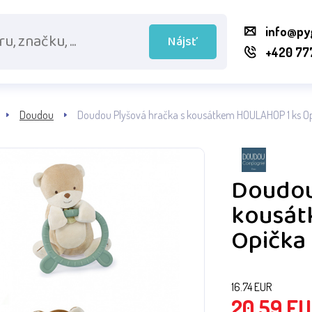
info@py
Nájsť
+420 77
Doudou
Doudou Plyšová hračka s kousátkem HOULAHOP 1 ks O
Doudou
kousát
Opička
16.74
EUR
20.59
EU