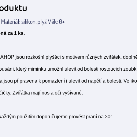
roduktu
ateriál: silikon, plyš Věk: 0+
ná za 1 ks.
HOP jsou rozkošní plyšáci s motivem různých zvířátek, dopln
usání, který miminku umožní ulevit od bolesti rostoucích zoubk
a jsou připravena k pomazlení i ulevit od napětí a bolesti. Velik
čičky
. Zvířátka mají nos a oči vyšívané.
každým použitím doporučujeme provést praní na 30°