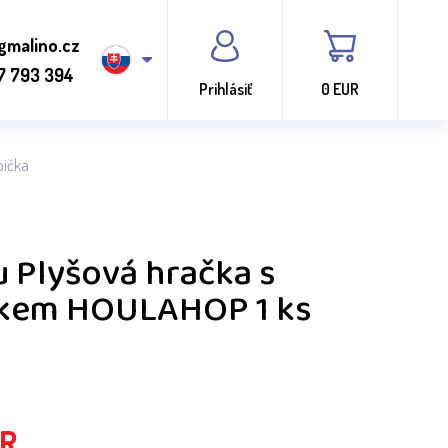
gmalino.cz
7 793 394
Prihlásiť
0 EUR
pička
 Plyšová hračka s
kem HOULAHOP 1 ks
R