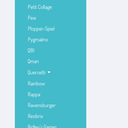
Petit Collage
Pexi
Plopper-Spiel
Pygmalino
QBI
Qman
Quercetti
Rainbow
Rappa
Ravensburger
Reobrix
Ridley's Games