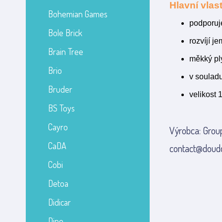
Hlavní vlast
Bohemian Games
podporuj
Bole Brick
rozvíjí j
Brain Tree
měkký pl
Brio
v soulad
Bruder
velikost 
BS Toys
Cayro
Výrobca: Grou
CaDA
contact@doud
Cobi
Detoa
Didicar
Dino