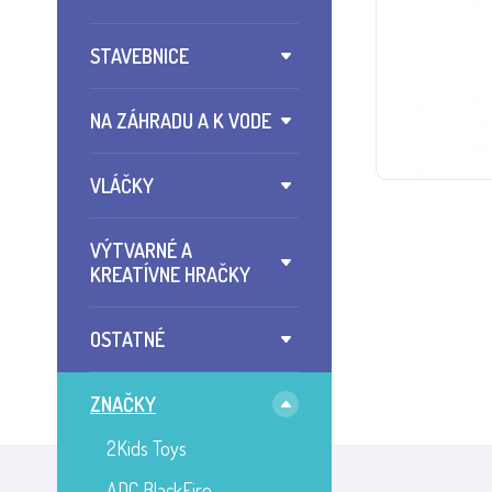
STAVEBNICE
NA ZÁHRADU A K VODE
VLÁČKY
VÝTVARNÉ A
KREATÍVNE HRAČKY
OSTATNÉ
ZNAČKY
2Kids Toys
ADC BlackFire