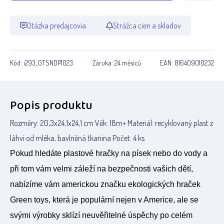
Otázka predajcovia
Strážca cien a skladov
Kód:
i293_GTSNDP1023
Záruka:
24 měsíců
EAN:
816409010232
Popis produktu
Rozměry: 20,3x24,1x24,1 cm Věk: 18m+ Materiál: recyklovaný plast z
láhví od mléka, bavlněná tkanina Počet: 4 ks
Pokud hledáte plastové hračky na písek nebo do vody a
při tom vám velmi záleží na bezpečnosti vašich dětí,
nabízíme vám americkou značku ekologických hraček
Green toys, která je populární nejen v Americe, ale se
svými výrobky sklízí neuvěřitelné úspěchy po celém