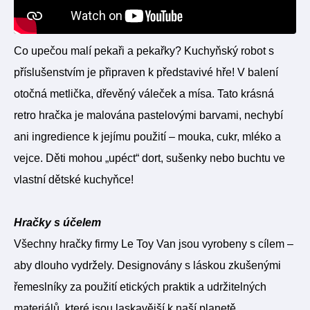
Co upečou malí pekaři a pekařky? Kuchyňský robot s
příslušenstvím je připraven k představivé hře! V balení
otočná metlička, dřevěný váleček a mísa. Tato krásná
retro hračka je malována pastelovými barvami, nechybí
ani ingredience k jejímu použití – mouka, cukr, mléko a
vejce. Děti mohou „upéct“ dort, sušenky nebo buchtu ve
vlastní dětské kuchyňce!
Hračky s účelem
Všechny hračky firmy Le Toy Van jsou vyrobeny s cílem –
aby dlouho vydržely. Designovány s láskou zkušenými
řemeslníky za použití etických praktik a udržitelných
materiálů, které jsou laskavější k naší planetě.