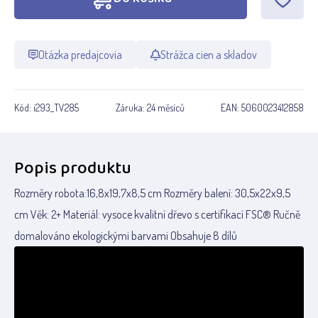
Otázka predajcovia
Strážca cien a skladov
Kód:
i293_TV285
Záruka:
24 měsíců
EAN:
5060023412858
Popis produktu
Rozměry robota:16,8x19,7x8,5 cm Rozměry balení: 30,5x22x9,5
cm Věk: 2+ Materiál: vysoce kvalitní dřevo s certifikací FSC® Ručně
domalováno ekologickými barvami Obsahuje 8 dílů