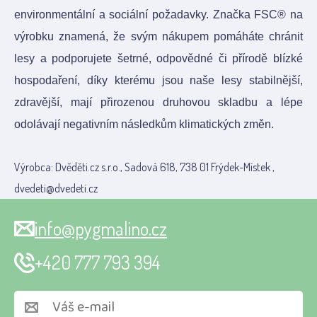
environmentální a sociální požadavky. Značka FSC® na
výrobku znamená, že svým nákupem pomáháte chránit
lesy a podporujete šetrné, odpovědné či přírodě blízké
hospodaření, díky kterému jsou naše lesy stabilnější,
zdravější, mají přirozenou druhovou skladbu a lépe
odolávají negativním následkům klimatických změn.
Výrobca: Dvěděti.cz s.r.o., Sadová 618, 738 01 Frýdek-Místek ,
dvedeti@dvedeti.cz
info@pygmalino.cz
+420 777 793 394