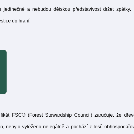
u jedinečné a nebudou dětskou představivost držet zpátky. 
stice do hraní.
ifikát FSC® (Forest Stewardship Council) zaručuje, že dřev
en, nebylo vytěženo nelegálně a pochází z lesů obhospodařo