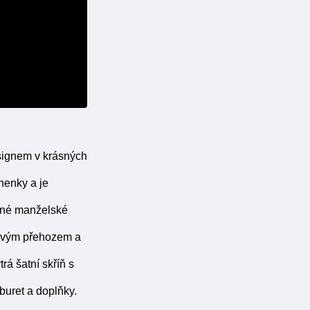
signem v krásných
nenky a je
lné manželské
ylovým přehozem a
á šatní skříň s
buret a doplňky.