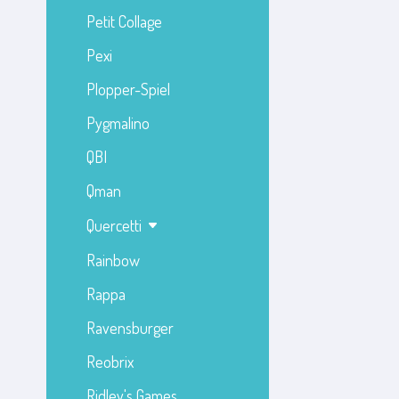
Petit Collage
Pexi
Plopper-Spiel
Pygmalino
QBI
Qman
Quercetti
Rainbow
Rappa
Ravensburger
Reobrix
Ridley's Games