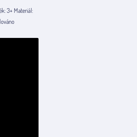
k: 3+ Materiál:
alováno