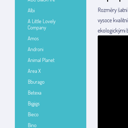
Rozměry šatní 
Albi
vysoce kvalitn
A Little Lovely
Company
ekologickými b
Amos
Androni
Animal Planet
Area X
Bburago
Betexa
Bigjigs
Bieco
Bino