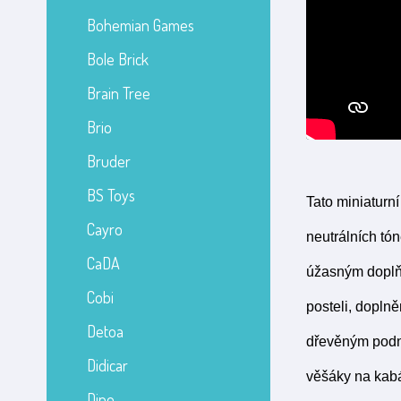
Bohemian Games
Bole Brick
Brain Tree
Brio
Bruder
BS Toys
Tato miniaturn
Cayro
neutrálních tó
CaDA
úžasným doplň
Cobi
posteli, dopln
Detoa
dřevěným podno
Didicar
věšáky na kabát
Dino