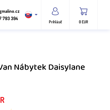
gmalino.cz
7 793 394
Prihlásiť
0 EUR
Van Nábytek Daisylane
R