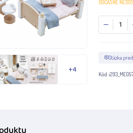
DOČASNĚ NEDO
Otázka pred
Kód:
i293_ME05
roduktu