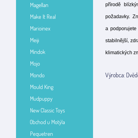
Magellan
přírodě blízk
Make It Real
požadavky. Z
Marioinex
a podporujete 
Meiji
stabilnější, z
Mindok
klimatických z
Mojo
Výrobca: Dvědě
Mondo
Mould King
Mudpuppy
New Classic Toys
Obchod u Motýla
Pequetren