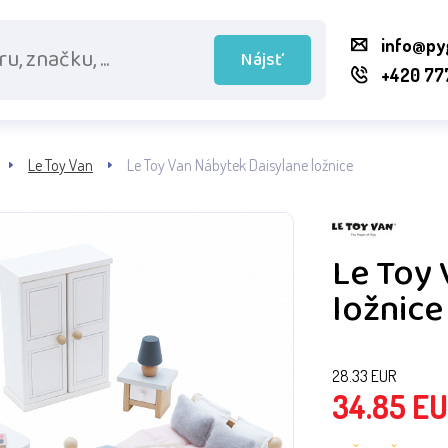
info@py
Nájsť
+420 77
Le Toy Van
Le Toy Van Nábytek Daisylane ložnice
Le Toy 
ložnice
28.33
EUR
34.85
EU