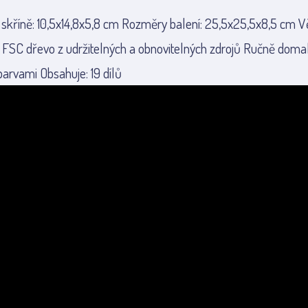
skříně: 10,5x14,8x5,8 cm Rozměry balení: 25,5x25,5x8,5 cm Vě
í FSC dřevo z udržitelných a obnovitelných zdrojů Ručně dom
arvami Obsahuje: 19 dílů