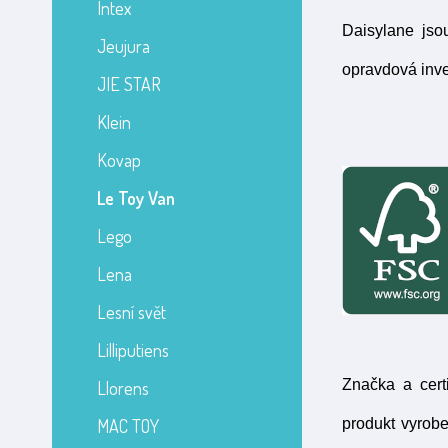
Intex
Daisylane jso
Jeujura
opravdová inve
JIE STAR
Klein
Kovap
Le Toy Van
Lego
Lena
Lesní svět
Lilliputiens
Značka a cert
Llorens
MAC TOY
produkt vyrob