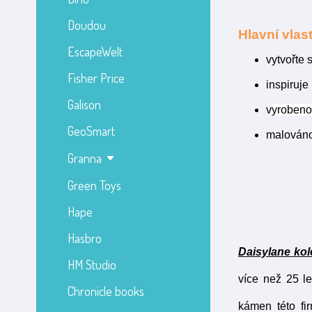
Doudou
Hlavní vlast
EscapeWelt
vytvořte 
Fisher Price
inspiruje
Galison
v
yrobeno
GeoSmart
malováno
Granna
Green Toys
Hape
Hasbro
Daisylane kol
HM Studio
více než 25 l
Chronicle books
kámen této fi