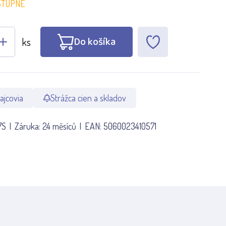
STUPNÉ
Do košíka
ks
ajcovia
Strážca cien a skladov
7S
Záruka:
24 měsíců
EAN:
5060023410571