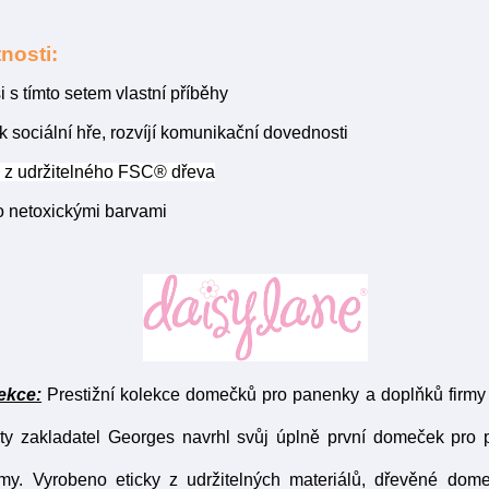
nosti:
si s tímto setem vlastní příběhy
 k sociální hře, rozvíjí komunikační dovednosti
 z udržitelného FSC® dřeva
 netoxickými barvami
ekce:
Prestižní kolekce domečků pro panenky a doplňků firmy
ety zakladatel Georges navrhl svůj úplně první domeček pro 
rmy. Vyrobeno eticky z udržitelných materiálů, dřevěné do