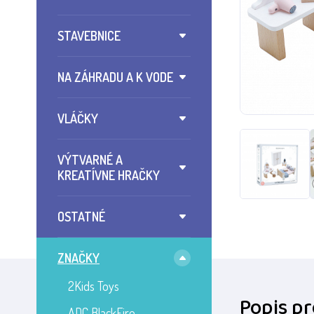
STAVEBNICE
NA ZÁHRADU A K VODE
VLÁČKY
VÝTVARNÉ A
KREATÍVNE HRAČKY
OSTATNÉ
ZNAČKY
2Kids Toys
Popis p
ADC BlackFire