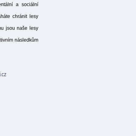
tální a sociální
te chránit lesy
mu jsou naše lesy
gativním následkům
.cz