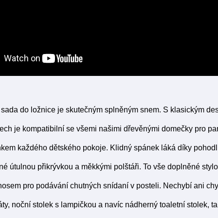
í sada do ložnice je skutečným splněným snem. S klasickým de
nech je kompatibilní se všemi našimi dřevěnými domečky pro pa
kem každého dětského pokoje. Klidný spánek láká díky pohod
ěné útulnou přikrývkou a měkkými polštáři. To vše doplněné st
sem pro podávání chutných snídaní v posteli. Nechybí ani chytr
y, noční stolek s lampičkou a navíc nádherný toaletní stolek, ta