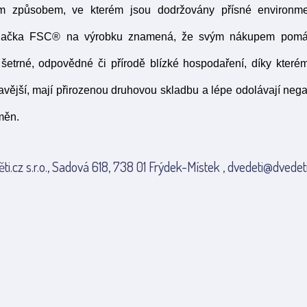
ým způsobem, ve kterém jsou dodržovány přísné environmen
načka FSC® na výrobku znamená, že svým nákupem pomáhá
šetrné, odpovědné či přírodě blízké hospodaření, díky které
dravější, mají přirozenou druhovou skladbu a lépe odolávají ne
měn.
ti.cz s.r.o., Sadová 618, 738 01 Frýdek-Místek , dvedeti@dvedeti