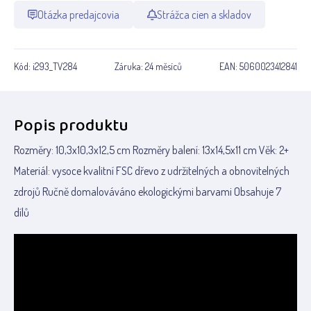
Otázka predajcovia
Strážca cien a skladov
Kód:
i293_TV284
Záruka:
24 měsíců
EAN:
5060023412841
Popis produktu
Rozměry: 10,3x10,3x12,5 cm Rozměry balení: 13x14,5x11 cm Věk: 2+
Materiál: vysoce kvalitní FSC dřevo z udržitelných a obnovitelných
zdrojů Ručně domalováváno ekologickými barvami Obsahuje 7
dílů