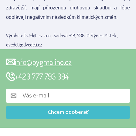
zdravější, mají přirozenou druhovou skladbu a lépe
odolávají negativním následkům klimatických změn.
Výrobca: Dvěděti.cz s.r.o., Sadová 618, 738 01 Frýdek-Místek ,
dvedeti@dvedeti.cz
info@pygmalino.cz
+420 777 793 394
Chcem odoberať