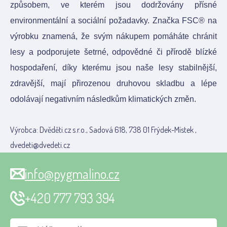
způsobem, ve kterém jsou dodržovány přísné
environmentální a sociální požadavky. Značka FSC® na
výrobku znamená, že svým nákupem pomáháte chránit
lesy a podporujete šetrné, odpovědné či přírodě blízké
hospodaření, díky kterému jsou naše lesy stabilnější,
zdravější, mají přirozenou druhovou skladbu a lépe
odolávají negativním následkům klimatických změn.
Výrobca: Dvěděti.cz s.r.o., Sadová 618, 738 01 Frýdek-Místek ,
dvedeti@dvedeti.cz
info@pygmalino.cz
+420 777 793 394