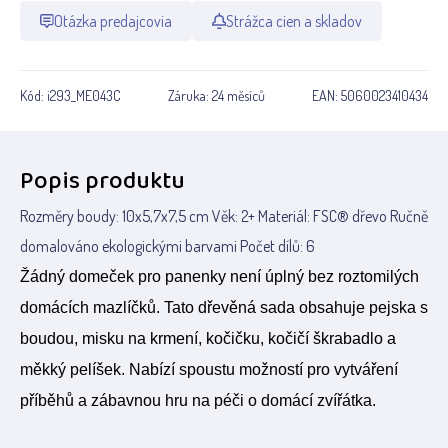
Otázka predajcovia
Strážca cien a skladov
Kód:
i293_ME043C
Záruka:
24 měsíců
EAN:
5060023410434
Popis produktu
Rozměry boudy: 10x5,7x7,5 cm Věk: 2+ Materiál: FSC® dřevo Ručně
domalováno ekologickými barvami Počet dílů: 6
Žádný domeček pro panenky není úplný bez roztomilých
domácích mazlíčků. Tato dřevěná sada obsahuje pejska s
boudou, misku na krmení, kočičku, kočičí škrabadlo a
měkký pelíšek. Nabízí spoustu možností pro vytváření
příběhů a zábavnou hru na péči o domácí zvířátka.