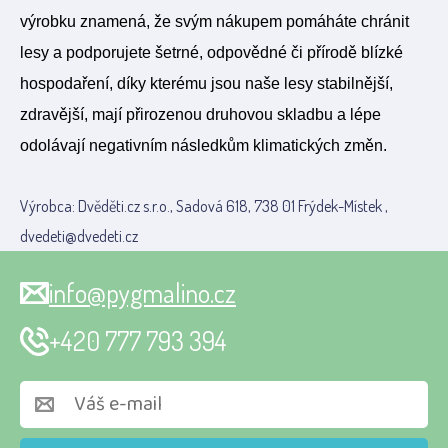
výrobku znamená, že svým nákupem pomáháte chránit
lesy a podporujete šetrné, odpovědné či přírodě blízké
hospodaření, díky kterému jsou naše lesy stabilnější,
zdravější, mají přirozenou druhovou skladbu a lépe
odolávají negativním následkům klimatických změn.
Výrobca: Dvěděti.cz s.r.o., Sadová 618, 738 01 Frýdek-Místek ,
dvedeti@dvedeti.cz
info@pygmalino.cz
+420 777 793 394