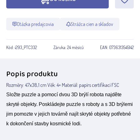
Otázka predajcovia
Strážca cien a skladov
Kód:
i293_PTC332
Záruka:
24 měsíců
EAN:
0736313545142
Popis produktu
Rozměry: 47x38,1 cm Věk: 4+ Materiál: papírs certifikací FSC
Složte puzzle a pomocí dvou 3D brýlí robota najděte
skryté objekty. Poskládejte puzzle s roboty a s 3D brýlemi
jim pomozte v jejich továrně najít skryté objekty potřebné
k dokončení stavby kosmické lodi.