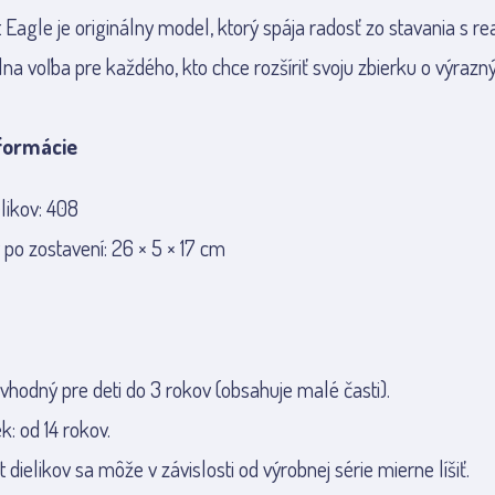
 Eagle je originálny model, ktorý spája radosť zo stavania s re
lna voľba pre každého, kto chce rozšíriť svoju zbierku o výrazn
formácie
likov: 408
po zostavení: 26 × 5 × 17 cm
 vhodný pre deti do 3 rokov (obsahuje malé časti).
: od 14 rokov.
dielikov sa môže v závislosti od výrobnej série mierne líšiť.