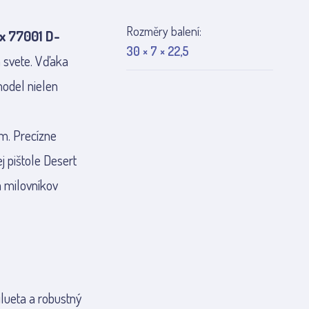
Rozměry balení:
x 77001 D-
30 × 7 × 22,5
a svete. Vďaka
model nielen
cm. Precízne
j pištole Desert
a milovníkov
ilueta a robustný