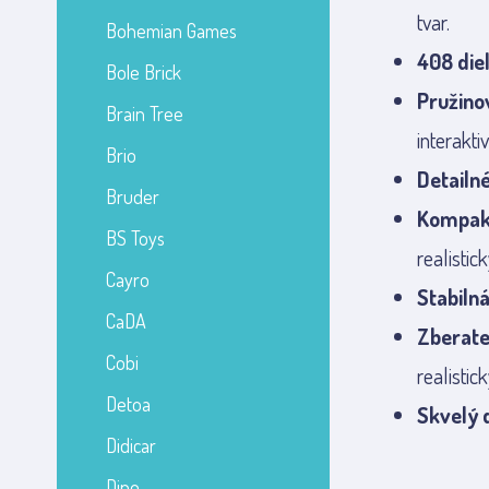
tvar.
Bohemian Games
408 die
Bole Brick
Pružin
Brain Tree
interaktiv
Brio
Detailn
Bruder
Kompakt
BS Toys
realistick
Cayro
Stabiln
CaDA
Zberate
Cobi
realistick
Detoa
Skvelý 
Didicar
Dino