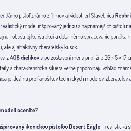
gendárnu pištoľ známu z filmov aj videohier! Stavebnica
Reobri
 realistický model inšpirovaný jednou z najznámejších pištolí n
jnu, robustnej konštrukcii a detailnému spracovaniu ponúka 
, ale aj atraktívny zberateľský kúsok.
áva z
408 dielikov
a po zostavení meria približne 26 × 5 × 17 
aily a charakteristická silueta verne pripomínajú vzhľad známe
ica je ideálna pre fanúšikov technických modelov, zberateľov 
modeli oceníte?
nšpirovaný ikonickou pištoľou Desert Eagle
– realistická s