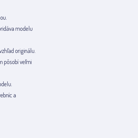
ou.
 pridáva modelu
zhľad originálu.
m pôsobí veľmi
odelu.
vebníc a