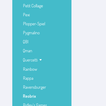
Petit Collage
Pexi
Plopper-Spiel
Pygmalino
QBI
Qman
Quercetti
Rainbow
Rappa
Ravensburger
Reobrix
Ridley's Games