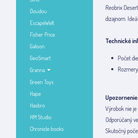
Reobrix Desert
Doudou
dizajnom. Ideá
EscapeWelt
Fisher Price
Technické in
Galison
Počet die
GeoSmart
Rozmery 
Granna
Green Toys
Hape
Upozornenie
Hasbro
Výrobok nie je
HM Studio
Odporúčaný vek
Chronicle books
Skutočný počet 