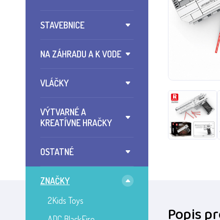
STAVEBNICE
NA ZÁHRADU A K VODE
VLÁČKY
VÝTVARNÉ A
KREATÍVNE HRAČKY
OSTATNÉ
ZNAČKY
2Kids Toys
Popis p
ADC BlackFire