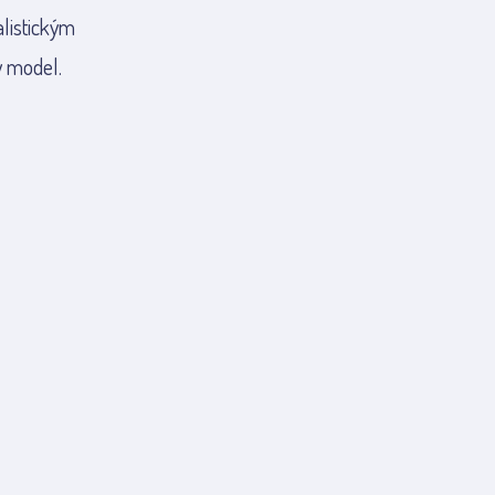
alistickým
ý model.