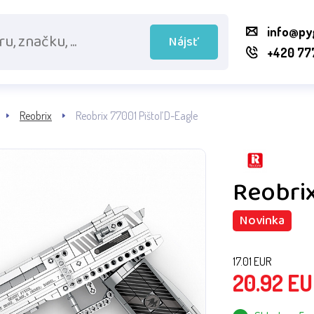
info@py
Nájsť
+420 77
Reobrix
Reobrix 77001 Pištoľ D-Eagle
Reobrix
Novinka
17.01
EUR
20.92
EU