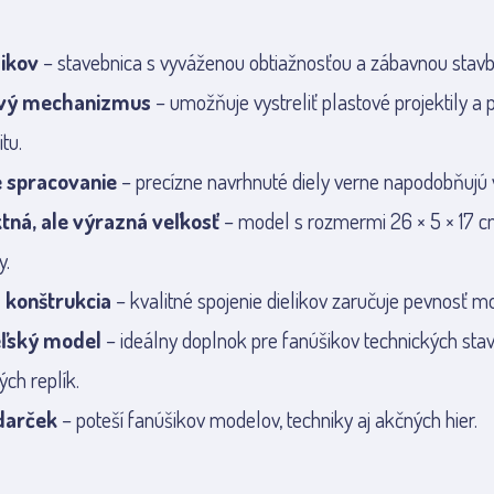
likov
– stavebnica s vyváženou obtiažnosťou a zábavnou stavb
ový mechanizmus
– umožňuje vystreliť plastové projektily a
itu.
é spracovanie
– precízne navrhnuté diely verne napodobňujú v
ná, ale výrazná veľkosť
– model s rozmermi 26 × 5 × 17 c
y.
á konštrukcia
– kvalitné spojenie dielikov zaručuje pevnosť m
ľský model
– ideálny doplnok pre fanúšikov technických sta
ých replík.
darček
– poteší fanúšikov modelov, techniky aj akčných hier.