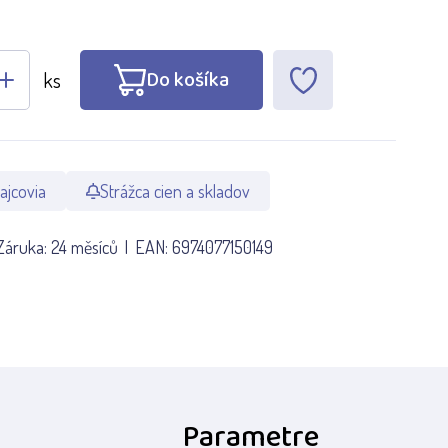
Do košíka
ks
ajcovia
Strážca cien a skladov
Záruka:
24 měsíců
EAN:
6974077150149
Parametre