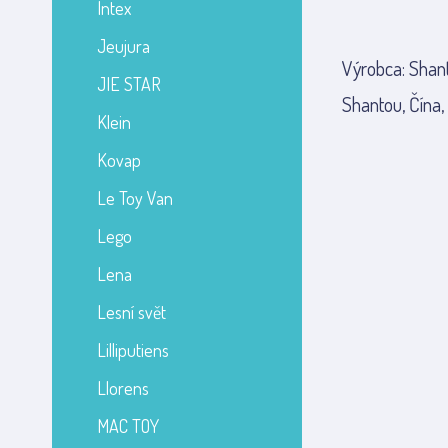
Intex
Jeujura
Výrobca: Shant
JIE STAR
Shantou, Čína,
Klein
Kovap
Le Toy Van
Lego
Lena
Lesní svět
Lilliputiens
Llorens
MAC TOY