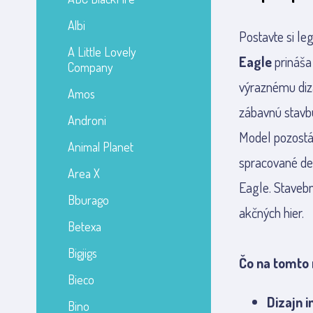
Albi
Postavte si le
A Little Lovely
Eagle
prináša
Company
výraznému diza
Amos
zábavnú stavbu
Androni
Model pozost
Animal Planet
spracované det
Area X
Eagle. Stavebn
Bburago
akčných hier.
Betexa
Bigjigs
Čo na tomto 
Bieco
Dizajn i
Bino