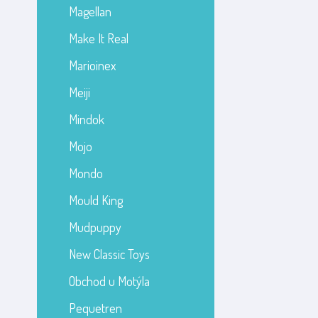
Magellan
Make It Real
Marioinex
Meiji
Mindok
Mojo
Mondo
Mould King
Mudpuppy
New Classic Toys
Obchod u Motýla
Pequetren