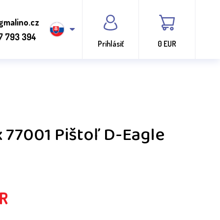
gmalino.cz
7 793 394
Prihlásiť
0 EUR
 77001 Pištoľ D-Eagle
R