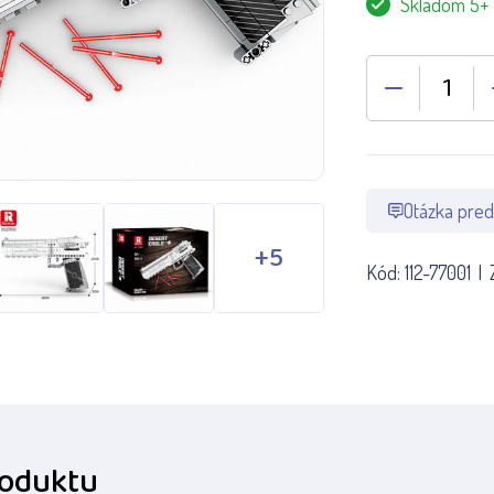
Skladom 5+
Otázka pred
Kód:
112-77001
roduktu