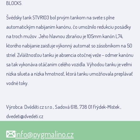
BLOCKS.
Švédsky tank STVR103 bol prvým tankom na svete s plne
automatickým nabíjaním kanónu, čo umožnilo redukciu posádky
na troch mužov. Jeho hlavnou zbraňou je 105mm kanón L74,
ktorého nabíjanie zaisťuje výkonný automat so zásobníkom na 50
striel. Zvláštnosťou tanku je absencia otočnej veže – odmer kanónu
sa tak vykonáva otáčaním celého vozidla. Výhodou tanku je veľmi
nízka silueta a nízka hmotnosť, ktorá tanku umožňovala preplávať
vodné toky.
Výrobca: Dvěděti.cz s.r.o., Sadová 618, 738 01 Frýdek-Místek ,
dvedeti@dvedeti.cz
info@pygmalino.cz