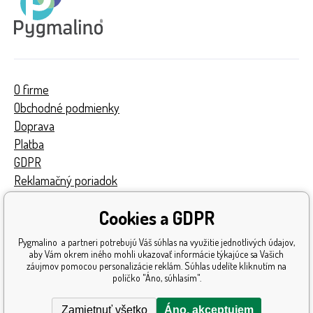
O firme
Obchodné podmienky
Doprava
Platba
GDPR
Reklamačný poriadok
Kontakty
Cookies a GDPR
Turnaj
Získané ocenenia
Pygmalino a partneri potrebujú Váš súhlas na využitie jednotlivých údajov,
Katalóg hračiek
aby Vám okrem iného mohli ukazovať informácie týkajúce sa Vašich
záujmov pomocou personalizácie reklám. Súhlas udelíte kliknutím na
Mapa stránok
políčko "Áno, súhlasím".
Reklamácia
Zamietnuť všetko
Áno, akceptujem