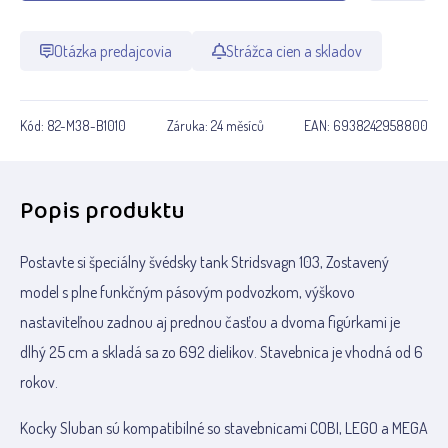
Otázka predajcovia
Strážca cien a skladov
Kód:
82-M38-B1010
Záruka:
24 měsíců
EAN:
6938242958800
Popis produktu
Postavte si špeciálny švédsky tank Stridsvagn 103, Zostavený
model s plne funkčným pásovým podvozkom, výškovo
nastaviteľnou zadnou aj prednou časťou a dvoma figúrkami je
dlhý 25 cm a skladá sa zo 692 dielikov. Stavebnica je vhodná od 6
rokov.
Kocky Sluban sú kompatibilné so stavebnicami COBI, LEGO a MEGA