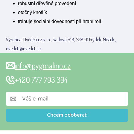
robustní dřevěné provedení
otočný knoflík
trénuje sociální dovednosti při hraní rolí
Výrobca: Dvěděti.cz s.r.o., Sadová 618, 738 01 Frýdek-Místek ,
dvedeti@dvedeti.cz
info@pygmalino.cz
+420 777 793 394
Chcem odoberať