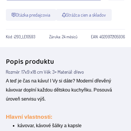
Otázka predajcovia
Strážca cien a skladov
Kód:
i293_LE10593
Záruka:
24 měsíců
EAN:
4020972105936
Popis produktu
Rozměr: 17x9 x18 cm Věk: 3+ Materiál: dřevo
A teď je čas na kávu! I Vy si dáte? Moderní dřevěný
kávovar doplní každou dětskou kuchyňku. Posouvá
úroveň servisu výš.
Hlavní vlastnosti:
kávovar, kávové šálky a kapsle