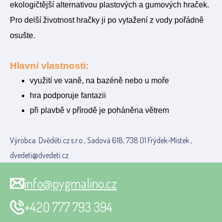
ekologičtější alternativou plastových a gumových hraček.
Pro delší životnost hračky ji po vytažení z vody pořádně
osušte.
Hlavní vlastnosti:
využití ve vaně, na bazéně nebo u moře
hra podporuje fantazii
při plavbě v přírodě je poháněna větrem
Výrobca: Dvěděti.cz s.r.o., Sadová 618, 738 01 Frýdek-Místek ,
dvedeti@dvedeti.cz
info@pygmalino.cz
+420 777 793 394