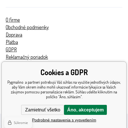
O firme
Obchodné podmienky
Doprava
Platba
GDPR
Reklamačný poriadok
Kontakty
Cookies a GDPR
Turnaj
Získané ocenenia
Pygmalino a partneri potrebujú Váš súhlas na využitie jednotlivých údajov,
Katalóg hračiek
aby Vám okrem iného mohli ukazovať informácie týkajúce sa Vašich
záujmov pomocou personalizácie reklám. Súhlas udelíte kliknutím na
Mapa stránok
políčko "Áno, súhlasím".
Reklamácia
Zamietnuť všetko
Áno, akceptujem
Podrobné nastavenia s vysvetlením
Súkromie
Ecommerce solutions
BINARGON.cz