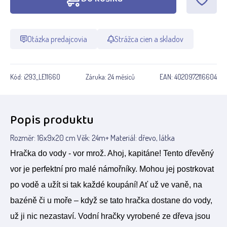
Otázka predajcovia
Strážca cien a skladov
Kód:
i293_LE11660
Záruka:
24 měsíců
EAN:
4020972116604
Popis produktu
Rozměr: 16x9x20 cm Věk: 24m+ Materiál: dřevo, látka
Hračka do vody - vor mrož. Ahoj, kapitáne! Tento dřevěný
vor je perfektní pro malé námořníky. Mohou jej postrkovat
po vodě a užít si tak každé koupání! Ať už ve vaně, na
bazéně či u moře – když se tato hračka dostane do vody,
už ji nic nezastaví. Vodní hračky vyrobené ze dřeva jsou