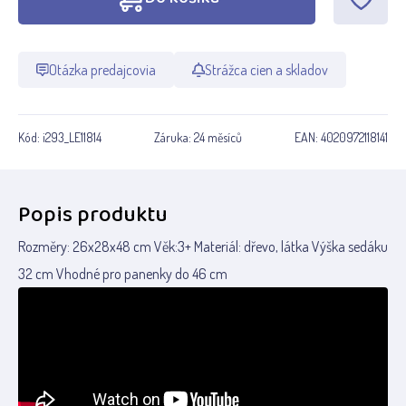
Otázka predajcovia
Strážca cien a skladov
Kód:
i293_LE11814
Záruka:
24 měsíců
EAN:
4020972118141
Popis produktu
Rozměry: 26x28x48 cm Věk:3+ Materiál: dřevo, látka Výška sedáku
32 cm Vhodné pro panenky do 46 cm