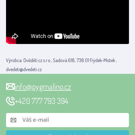
Výrobca: Dvěděti.cz s.r.o., Sadová 618, 738 01 Frýdek-Místek ,
dvedeti@dvedeti.cz
info@pygmalino.cz
+420 777 793 394