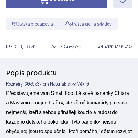
Otázka predajcovia
Strážca cien a skladov
Kód:
i293_LE5576
Záruka:
24 měsíců
EAN:
4020972055767
Popis produktu
Rozměry: 30x9x37 cm Materiál: látka Věk: 0+
Představujeme vám Small Foot Látkové panenky Chiara
a Massimo – nejen hračky, ale věrné kamarády pro vaše
nejmenší, kteří s sebou přinášejí kouzlo a radost do
každého dětského pokojíčku. Tyto panenky nejsou
obyčejné; jsou to společníci, kteří pomáhají dětem rozvíjet