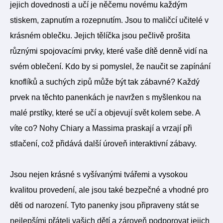
jejich dovednosti a učí je něčemu novému každým
stiskem, zapnutím a rozepnutím. Jsou to maličcí učitelé v
krásném oblečku. Jejich tělíčka jsou pečlivě prošita
různými spojovacími prvky, které vaše dítě denně vidí na
svém oblečení. Kdo by si pomyslel, že naučit se zapínání
knoflíků a suchých zipů může být tak zábavné? Každý
prvek na těchto panenkách je navržen s myšlenkou na
malé prstíky, které se učí a objevují svět kolem sebe. A
víte co? Nohy Chiary a Massima praskají a vrzají při
stlačení, což přidává další úroveň interaktivní zábavy.
Jsou nejen krásné s vyšívanými tvářemi a vysokou
kvalitou provedení, ale jsou také bezpečné a vhodné pro
děti od narození. Tyto panenky jsou připraveny stát se
nejlepšími přáteli vašich dětí a zároveň podporovat jejich