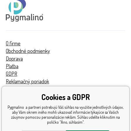
O firme
Obchodné podmienky
Doprava
Platba
GDPR
Reklamačný poriadok
Kontakty
Cookies a GDPR
Turnaj
Získané ocenenia
Pygmalino a partneri potrebujú Váš súhlas na využitie jednotlivých údajov,
Katalóg hračiek
aby Vám okrem iného mohli ukazovať informácie týkajúce sa Vašich
záujmov pomocou personalizácie reklám. Súhlas udelíte kliknutím na
Mapa stránok
políčko "Áno, súhlasím".
Reklamácia