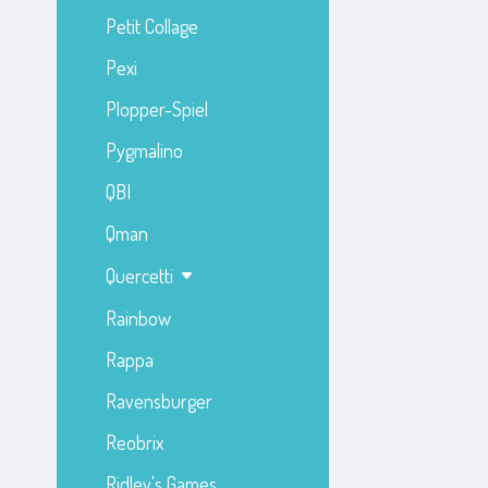
Petit Collage
Pexi
Plopper-Spiel
Pygmalino
QBI
Qman
Quercetti
Rainbow
Rappa
Ravensburger
Reobrix
Ridley's Games