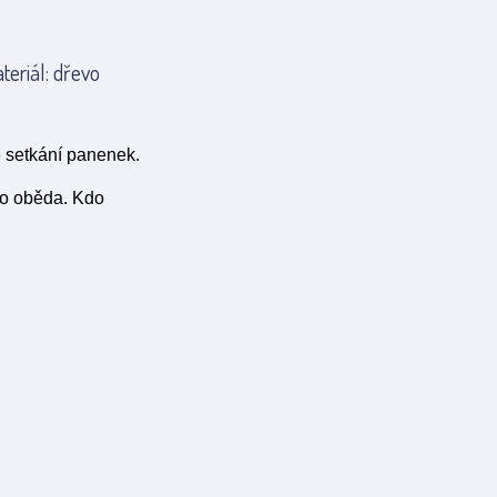
eriál: dřevo
é setkání panenek.
do oběda. Kdo