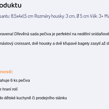
roduktu
santu: 8,5x4x1,5 cm Rozměry housky: 3 cm, Ø 5 cm Věk: 3+ Mat
pravena! Dřevěná sada pečiva je perfektní na nedělní snídaňov
áslový croissant, dvě housky a dvě křupavé bagety zasytí až 
nosti:
ahuje 6 ks pečiva
 hraní rolí
do dětské kuchyně či prodejního stánku