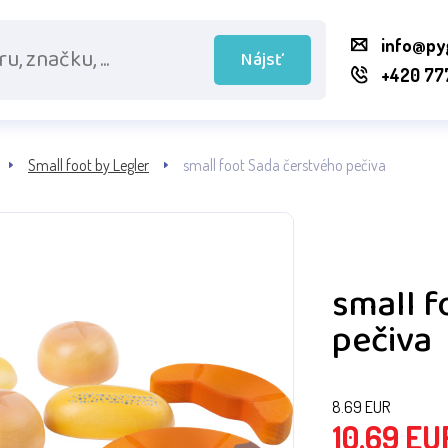
info@py
Nájsť
+420 77
Small foot by Legler
small foot Sada čerstvého pečiva
small f
pečiva
8.69
EUR
10.69
EU