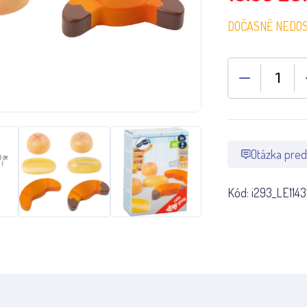
DOČASNĚ NEDO
Otázka pred
Kód:
i293_LE1143