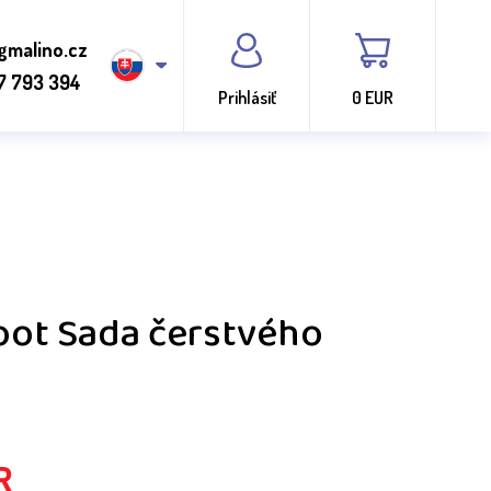
gmalino.cz
7 793 394
Prihlásiť
0 EUR
oot Sada čerstvého
R