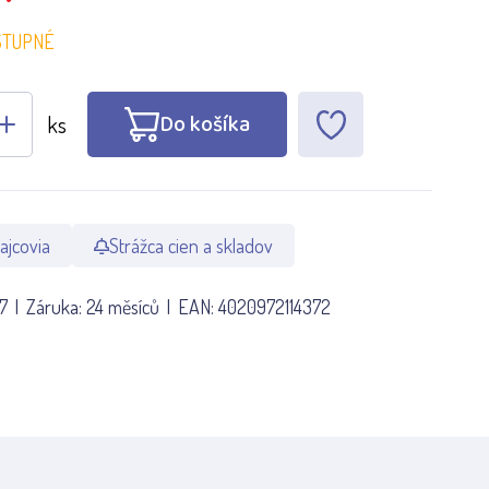
STUPNÉ
Do košíka
ks
ajcovia
Strážca cien a skladov
7
Záruka:
24 měsíců
EAN:
4020972114372