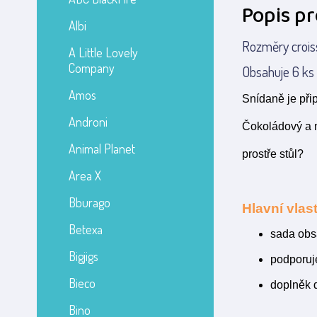
Popis p
Albi
Rozměry crois
A Little Lovely
Company
Obsahuje 6 ks
Amos
Snídaně je při
Androni
Čokoládový a m
Animal Planet
prostře stůl?
Area X
Bburago
Hlavní vlast
Betexa
sada obs
Bigjigs
podporuje
Bieco
doplněk 
Bino