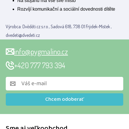
Na stojanu má vše své místo
Rozvíjí komunikační a sociální dovednosti dítěte
Výrobca: Dvěděti.cz s.r.o., Sadová 618, 738 01 Frýdek-Místek ,
dvedeti@dvedeti.cz
info@pygmalino.cz
+420 777 793 394
Chcem odoberať
Sme aj veľkoobchod