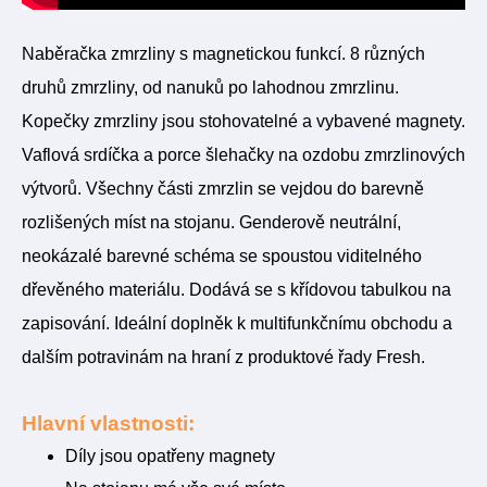
Naběračka zmrzliny s magnetickou funkcí. 8 různých
druhů zmrzliny, od nanuků po lahodnou zmrzlinu.
Kopečky zmrzliny jsou stohovatelné a vybavené magnety.
Vaflová srdíčka a porce šlehačky na ozdobu zmrzlinových
výtvorů. Všechny části zmrzlin se vejdou do barevně
rozlišených míst na stojanu. Genderově neutrální,
neokázalé barevné schéma se spoustou viditelného
dřevěného materiálu. Dodává se s křídovou tabulkou na
zapisování. Ideální doplněk k multifunkčnímu obchodu a
dalším potravinám na hraní z produktové řady Fresh.
Hlavní vlastnosti:
Díly jsou opatřeny magnety