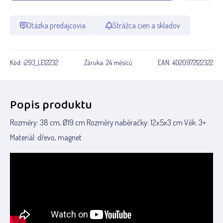
Otázka predajcovia
Strážca cien a skladov
Kód:
i293_LE12232
Záruka:
24 měsíců
EAN:
4020972122322
Popis produktu
Rozměry: 38 cm, Ø19 cm Rozměry naběračky: 12x5x3 cm Věk: 3+
Materiál: dřevo, magnet