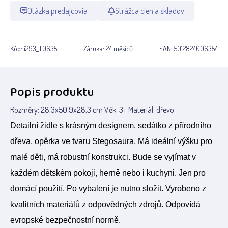
Otázka predajcovia
Strážca cien a skladov
Kód:
i293_T0635
Záruka:
24 měsíců
EAN:
5012824006354
Popis produktu
Rozměry: 28,3x50,9x28,3 cm Věk: 3+ Materiál: dřevo
Detailní židle s krásným designem, sedátko z přírodního
dřeva, opěrka ve tvaru Stegosaura. Má ideální výšku pro
malé děti, má robustní konstrukci. Bude se vyjímat v
každém dětském pokoji, herně nebo i kuchyni. Jen pro
domácí použití. Po vybalení je nutno složit. Vyrobeno z
kvalitních materiálů z odpovědných zdrojů. Odpovídá
evropské bezpečnostní normě.