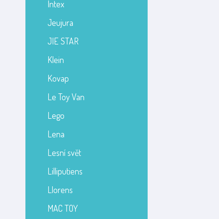
Intex
Jeujura
JIE STAR
Klein
Kovap
Le Toy Van
Lego
Lena
Lesní svět
Lilliputiens
Llorens
MAC TOY