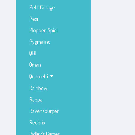
Petit Collage
Pexi
Plopper-Spiel
Pygmalino
QBI
Qman
Quercetti
Rainbow
Rappa
Ravensburger
Reobrix
Ridley's Games