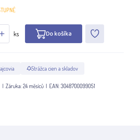
STUPNÉ
Do košíka
ks
ajcovia
Strážca cien a skladov
5
Záruka:
24 měsíců
EAN:
3048700099051