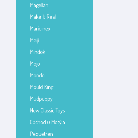
Magellan
Make It Real
Marioinex
Meiji
Mindok
Mojo
Mondo
Mould King
Mudpuppy
New Classic Toys
Obchod u Motýla
Pequetren