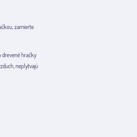
umičkou, zamierte
o drevené hračky
vzduch, neplytvajú