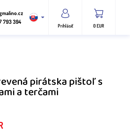
gmalino.cz
7 793 394
Prihlásiť
0 EUR
revená pirátska pištoľ s
ami a terčami
R