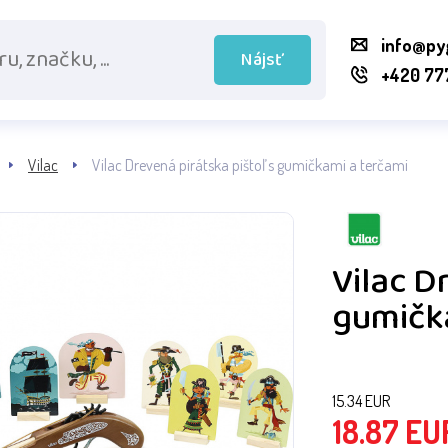
info@py
Nájsť
+420 77
Vilac
Vilac Drevená pirátska pištoľ s gumičkami a terčami
Vilac D
gumičk
15.34
EUR
18.87
EU