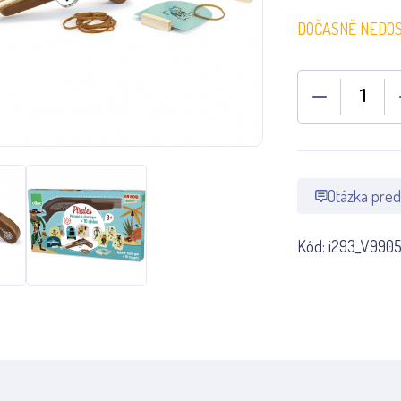
DOČASNĚ NEDO
Otázka pred
Kód:
i293_V990