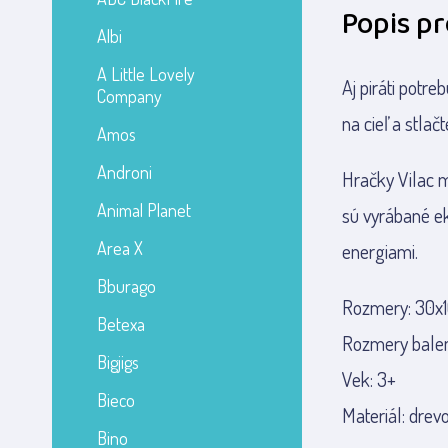
Popis p
Albi
A Little Lovely
Aj piráti potre
Company
na cieľ a stlač
Amos
Androni
Hračky Vilac 
Animal Planet
sú vyrábané ek
Area X
energiami.
Bburago
Rozmery: 30x
Betexa
Rozmery balen
Bigjigs
Vek: 3+
Bieco
Materiál: drev
Bino