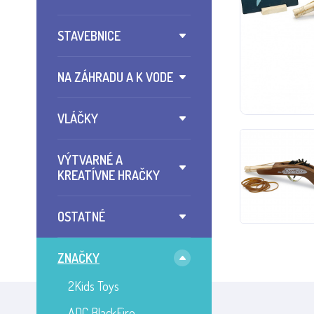
STAVEBNICE
NA ZÁHRADU A K VODE
VLÁČKY
VÝTVARNÉ A
KREATÍVNE HRAČKY
OSTATNÉ
ZNAČKY
2Kids Toys
ADC BlackFire