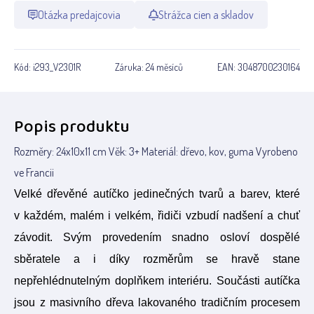
Otázka predajcovia
Strážca cien a skladov
Kód:
i293_V2301R
Záruka:
24 měsíců
EAN:
3048700230164
Popis produktu
Rozměry: 24x10x11 cm Věk: 3+ Materiál: dřevo, kov, guma Vyrobeno
ve Francii
Velké dřevěné autíčko jedinečných tvarů a barev, které
v každém, malém i velkém, řidiči vzbudí nadšení a chuť
závodit. Svým provedením snadno osloví dospělé
sběratele a i díky rozměrům se hravě stane
nepřehlédnutelným doplňkem interiéru. Součásti autíčka
jsou z masivního dřeva lakovaného tradičním procesem