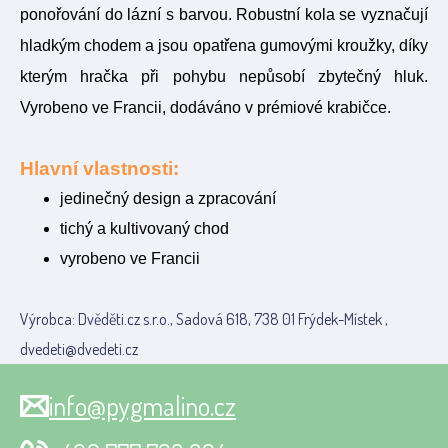
ponořování do lázní s barvou. Robustní kola se vyznačují
hladkým chodem a jsou opatřena gumovými kroužky, díky
kterým hračka při pohybu nepůsobí zbytečný hluk.
Vyrobeno ve Francii, dodáváno v prémiové krabičce.
Hlavní vlastnosti:
jedinečný design a zpracování
tichý a kultivovaný chod
vyrobeno ve Francii
Výrobca: Dvěděti.cz s.r.o., Sadová 618, 738 01 Frýdek-Místek ,
dvedeti@dvedeti.cz
info@pygmalino.cz