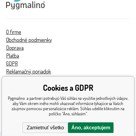
O firme
Obchodné podmienky
Doprava
Platba
GDPR
Reklamačný poriadok
Kontakty
Cookies a GDPR
Turnaj
Získané ocenenia
Pygmalino a partneri potrebujú Váš súhlas na využitie jednotlivých údajov,
Katalóg hračiek
aby Vám okrem iného mohli ukazovať informácie týkajúce sa Vašich
záujmov pomocou personalizácie reklám. Súhlas udelíte kliknutím na
Mapa stránok
políčko "Áno, súhlasím".
Reklamácia
Zamietnuť všetko
Áno, akceptujem