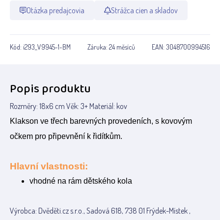
Otázka predajcovia
Strážca cien a skladov
Kód:
i293_V9945-1-BM
Záruka:
24 měsíců
EAN:
3048700994516
Popis produktu
Rozměry: 18x6 cm Věk: 3+ Materiál: kov
Klakson ve třech barevných provedeních, s kovovým
očkem pro připevnění k řidítkům.
Hlavní vlastnosti:
vhodné na rám dětského kola
Výrobca: Dvěděti.cz s.r.o., Sadová 618, 738 01 Frýdek-Místek ,