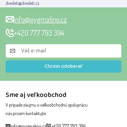
dvedeti@dvedeti.cz
info@pygmalino.cz
+420 777 793 394
Chcem odoberať
Sme aj veľkoobchod
V prípade záujmu o veľkoobchodnú spoluprácu
nás prosím kontaktujte.
info@pygmalino.cz
+420 777 793 394