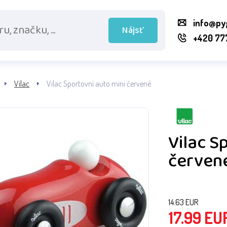
info@py
Nájsť
+420 77
Vilac
Vilac Sportovní auto mini červené
Vilac S
červen
14.63
EUR
17.99
EU