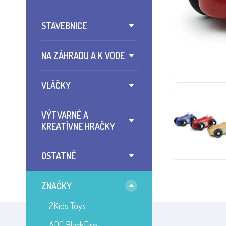
STAVEBNICE
NA ZÁHRADU A K VODE
VLÁČKY
VÝTVARNÉ A
KREATÍVNE HRAČKY
OSTATNÉ
ZNAČKY
2Kids Toys
ADC BlackFire