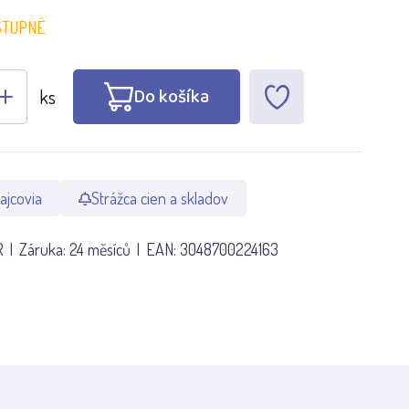
STUPNÉ
Do košíka
ks
ajcovia
Strážca cien a skladov
R
Záruka:
24 měsíců
EAN:
3048700224163