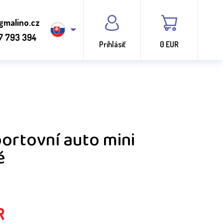
gmalino.cz
7 793 394
Prihlásiť
0 EUR
portovní auto mini
é
R