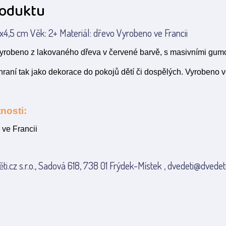
roduktu
4,5 cm Věk: 2+ Materiál: dřevo Vyrobeno ve Francii
yrobeno z lakovaného dřeva v červené barvě, s masivními gumo
hraní tak jako dekorace do pokojů dětí či dospělých. Vyrobeno v
nosti:
 ve Francii
ti.cz s.r.o., Sadová 618, 738 01 Frýdek-Místek , dvedeti@dvedeti