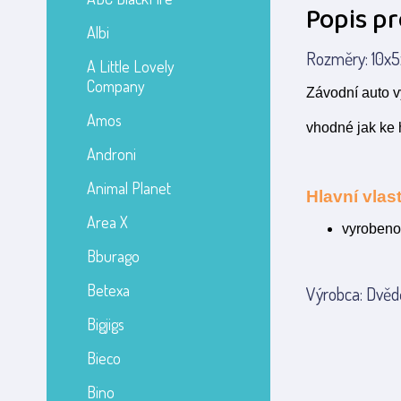
Popis p
Albi
Rozměry: 10x5x
A Little Lovely
Company
Závodní auto v
Amos
vhodné jak ke 
Androni
Animal Planet
Hlavní vlast
Area X
vyrobeno
Bburago
Betexa
Výrobca: Dvědě
Bigjigs
Bieco
Bino