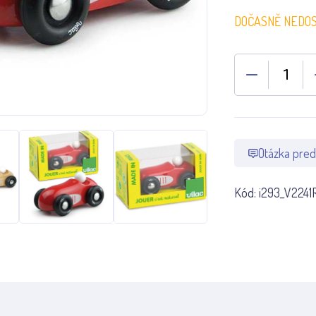
DOČASNĚ NEDO
Otázka pred
Kód:
i293_V2241