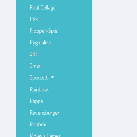
Petit Collage
Pexi
Plopper-Spiel
Pygmalino
QBI
Qman
Quercetti
Rainbow
Rappa
Ravensburger
Reobrix
Ridley's Games