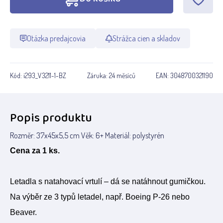
Otázka predajcovia
Strážca cien a skladov
Kód:
i293_V3211-1-BZ
Záruka:
24 měsíců
EAN:
3048700321190
Popis produktu
Rozměr: 37x45x5,5 cm Věk: 6+ Materiál: polystyrén
Cena za 1 ks.
Letadla s natahovací vrtulí – dá se natáhnout gumičkou.
Na výběr ze 3 typů letadel, např. Boeing P-26 nebo
Beaver.