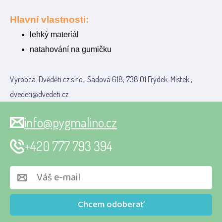
Hlavní vlastnosti:
lehký materiál
natahování na gumičku
Výrobca: Dvěděti.cz s.r.o., Sadová 618, 738 01 Frýdek-Místek ,
dvedeti@dvedeti.cz
info@pygmalino.cz
+420 777 793 394
Chcem odoberať